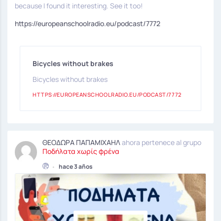
because I found it interesting. See it too!
https://europeanschoolradio.eu/podcast/7772
Βicycles without brakes
Βicycles without brakes
HTTPS://EUROPEANSCHOOLRADIO.EU/PODCAST/7772
ΘΕΟΔΩΡΑ ΠΑΠΑΜΙΧΑΗΛ
ahora pertenece al grupo
Ποδήλατα χωρίς φρένα
•
hace 3 años