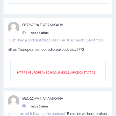
ΘΕΟΔΩΡΑ ΠΑΠΑΜΙΧΑΗΛ
•
hace 3 años
I just liked a podcast because I liked it so much. See it too!
https://europeanschoolradio.eu/podcast/7772
HTTPS://EUROPEANSCHOOLRADIO.EU/PODCAST/7772
ΘΕΟΔΩΡΑ ΠΑΠΑΜΙΧΑΗΛ
•
hace 3 años
I just started following the podcast ‘
Βicycles without brakes
‘