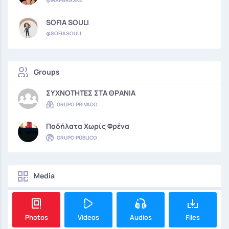
@MAPARASKE
SOFIA SOULI
@SOFIASOULI
Groups
ΣΥΧΝΟΤΗΤΕΣ ΣΤΑ ΘΡΑΝΙΑ
GRUPO PRIVADO
Ποδήλατα Χωρίς Φρένα
GRUPO PÚBLICO
Media
Photos
Videos
Audios
Files