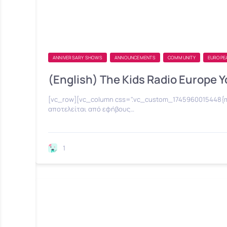
ANNIVERSARY SHOWS
ANNOUNCEMENTS
COMMUNITY
EUROPE
(English) The Kids Radio Europe Y
[vc_row][vc_column css=".vc_custom_1745960015448{marg
αποτελείται από εφήβους…
1