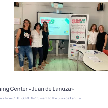
ining Center «Juan de Lanuza»
ers from CEIP LOS ALBARES went to the Juan de Lanuza…