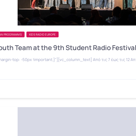
AN PROGRAMMS
KIDS RADIO EUROPE
outh Team at the 9th Student Radio Festiva
in-top: -50px !important;}"][vc_column_text] Από τις 7 έως τις 12 Α