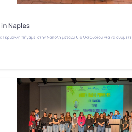
t in Naples
α Γέρμανλη πήγαμε στην Νάπολη μεταξύ 6-9 Οκτωβρίου για να συμμετε