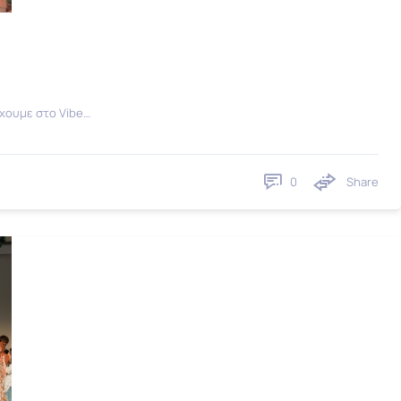
χουμε στο Vibe…
0
Share