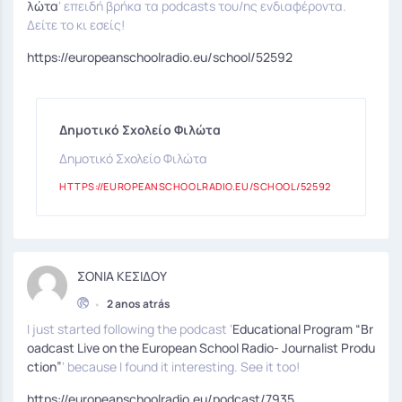
λώτα
‘ επειδή βρήκα τα podcasts του/ης ενδιαφέροντα.
Δείτε το κι εσείς!
https://europeanschoolradio.eu/school/52592
Δημοτικό Σχολείο Φιλώτα
Δημοτικό Σχολείο Φιλώτα
HTTPS://EUROPEANSCHOOLRADIO.EU/SCHOOL/52592
ΣΟΝΙΑ ΚΕΣΙΔΟΥ
•
2 anos atrás
I just started following the podcast ‘
Educational Program “Br
oadcast Live on the European School Radio- Journalist Produ
ction”
‘ because I found it interesting. See it too!
https://europeanschoolradio.eu/podcast/7935