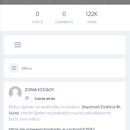
0
0
122K
POSTS
COMMENTS
VIEWS
Menu
ΣΟΝΙΑ ΚΕΣΙΔΟΥ
•
2 anos atrás
Μόλις άρχισα να ακολουθώ το σχολείο ‘
Δημοτικό Σχολείο Φι
λώτα
‘ επειδή βρήκα τα podcasts του/ης ενδιαφέροντα.
Δείτε το κι εσείς!
https://europeanschoolradio.eu/school/52592