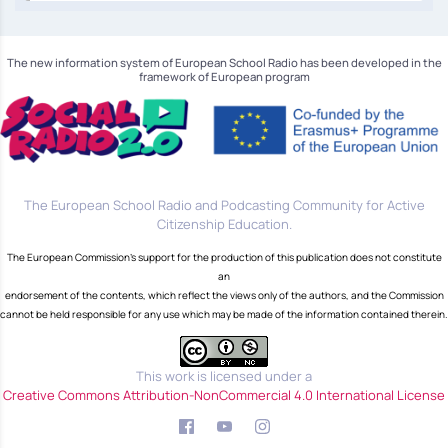
The new information system of European School Radio has been developed in the
framework of European program
The European School Radio and Podcasting Community for Active
Citizenship Education.
The European Commission's support for the production of this publication does not constitute
an
endorsement of the contents, which reflect the views only of the authors, and the Commission
cannot be held responsible for any use which may be made of the information contained therein.
This work is licensed under a
Creative Commons Attribution-NonCommercial 4.0 International License