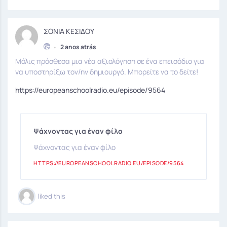
ΣΟΝΙΑ ΚΕΣΙΔΟΥ
•
2 anos atrás
Μόλις πρόσθεσα μια νέα αξιολόγηση σε ένα επεισόδιο για
να υποστηρίξω τον/ην δημιουργό. Μπορείτε να το δείτε!
https://europeanschoolradio.eu/episode/9564
Ψάχνοντας για έναν φίλο
Ψάχνοντας για έναν φίλο
HTTPS://EUROPEANSCHOOLRADIO.EU/EPISODE/9564
liked this