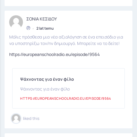
ΣΟΝΙΑ ΚΕΣΙΔΟΥ
•
2 lat temu
Μόλις πρόσθεσα μια νέα αξιολόγηση σε ένα επεισόδιο για
να υποστηρίξω τον/ην δημιουργό. Μπορείτε να το δείτε!
https://europeanschoolradio.eu/episode/9564
Ψάχνοντας για έναν φίλο
Ψάχνοντας για έναν φίλο
HTTPS://EUROPEANSCHOOLRADIO.EU/EPISODE/9564
liked this