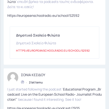
λώτα
’ επειδή βρήκα τα podcasts του/ης ενδιαφέροντα.
Δείτε το κι εσείς!
https://europeanschoolradio.eu/school/52592
Δημοτικό Σχολείο Φιλώτα
Δημοτικό Σχολείο Φιλώτα
HTTPS://EUROPEANSCHOOLRADIO.EU/SCHOOL/52592
ΣΟΝΙΑ ΚΕΣΙΔΟΥ
•
2 lat temu
I just started following the podcast ’
Educational Program „Br
oadcast Live on the European School Radio- Journalist Produ
ction”
’ because I found it interesting. See it too!
https://europeanschoolradio.eu/podcast/7935