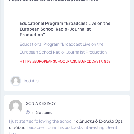
Educational Program "Broadcast Live on the
European School Radio- Journalist
Production"
Educational Program "Broadcast Live on the
European School Radio- Journalist Production"
HTTPS://EUROPEANSCHOOLRADIO.EU/PODCAST/7935
liked this
ΣΟΝΙΑ ΚΕΣΙΔΟΥ
•
2 lat temu
I just started following the school ’
1ο Δημοτικό Σχολείο Ορε
στιάδας
’ because I found his podcasts interesting. See it
too!