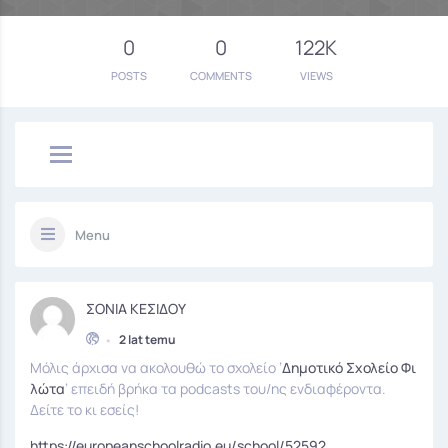
0
0
122K
POSTS
COMMENTS
VIEWS
Menu
ΣΟΝΙΑ ΚΕΣΙΔΟΥ
•
2 lat temu
Μόλις άρχισα να ακολουθώ το σχολείο ’
Δημοτικό Σχολείο Φι
λώτα
’ επειδή βρήκα τα podcasts του/ης ενδιαφέροντα.
Δείτε το κι εσείς!
https://europeanschoolradio.eu/school/52592