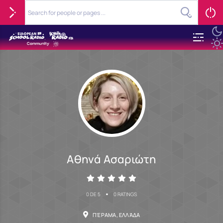
Αθηνά Ασαριώτη
•
0 DE 5
0 RATINGS
ΠΈΡΑΜΑ, ΕΛΛΆΔΑ