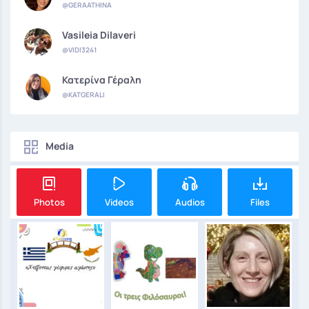
@GERAATHINA
Vasileia Dilaveri
@VIDI3241
Κατερίνα Γέραλη
@KATGERALI
Media
Photos
Videos
Audios
Files