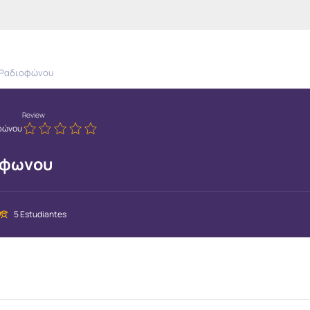
ύ Ραδιοφώνου
Review
οφώνου
όφωνου
5 Estudiantes