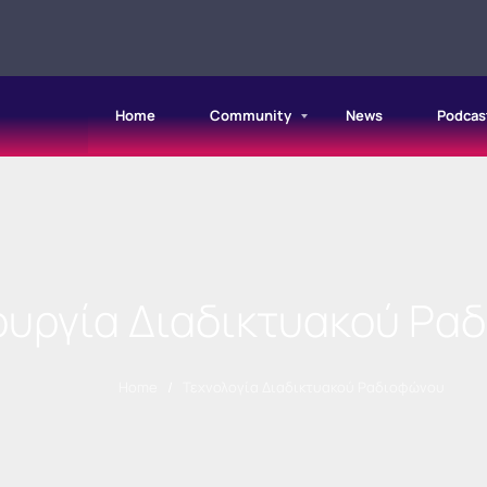
Home
Community
News
Podcas
ουργία Διαδικτυακού Ρα
Home
/
Τεχνολογία Διαδικτυακού Ραδιοφώνου