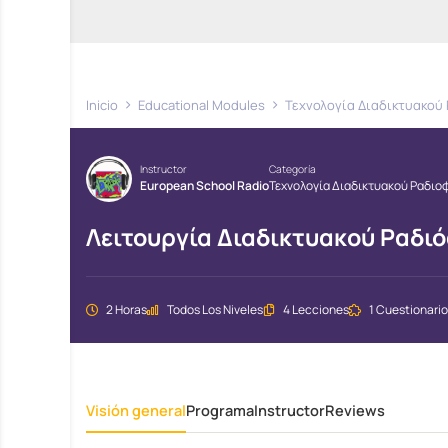
Inicio
Educational Modules
Τεχνολογία Διαδικτυακο
Instructor
Categoría
European School Radio
Τεχνολογία Διαδικτυακού Ραδι
Λειτουργία Διαδικτυακού Ραδι
2 Horas
Todos Los Niveles
4 Lecciones
1 Cuestionario
Visión general
Programa
Instructor
Reviews