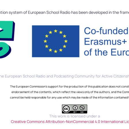
tion system of European School Radio has been developed in the fra
he European School Radio and Podcasting Community for Active Citizensh
The European Commission's support for the production of this publication does not const
endorsement of the contents, which reflect the views only of the authors, and the Com
cannot be held responsible for any use which may be made of the information contained 
This work is licensed under a
Creative Commons Attribution-NonCommercial 4.0 International Li