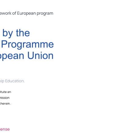
mework of European program
ip Education.
itute an
mission
therein.
cense