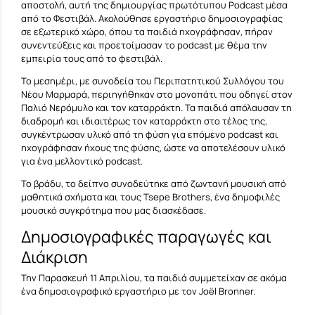
αποστολή, αυτή της δημιουργίας πρωτότυπου Podcast μέσα
από το Φεστιβάλ. Ακολούθησε εργαστήριο δημοσιογραφίας
σε εξωτερικό χώρο, όπου τα παιδιά ηχογράφησαν, πήραν
συνεντεύξεις και προετοίμασαν το podcast με θέμα την
εμπειρία τους από το φεστιβάλ.
Το μεσημέρι, με συνοδεία του Περιπατητικού Συλλόγου του
Νέου Μαρμαρά, περιηγήθηκαν στο μονοπάτι που οδηγεί στον
Παλιό Νερόμυλο και τον καταρράκτη. Τα παιδιά απόλαυσαν τη
διαδρομή και ιδιαιτέρως τον καταρράκτη στο τέλος της,
συγκέντρωσαν υλικό από τη φύση για επόμενο podcast και
ηχογράφησαν ήχους της φύσης, ώστε να αποτελέσουν υλικό
για ένα μελλοντικό podcast.
Το βράδυ, το δείπνο συνοδεύτηκε από ζωντανή μουσική από
μαθητικά σχήματα και τους Tsepe Brothers, ένα δημοφιλές
μουσικό συγκρότημα που μας διασκέδασε.
Δημοσιογραφικές παραγωγές και
Διάκριση
Την Παρασκευή 11 Απριλίου, τα παιδιά συμμετείχαν σε ακόμα
ένα δημοσιογραφικό εργαστήριο με τον Joël Bronner.