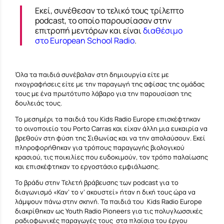
Εκεί, συνέθεσαν το τελικό τους τρίλεπτο
podcast, το οποίο παρουσίασαν στην
επιτροπή μεντόρων και είναι
διαθέσιμο
στο
European School Radio
.
Όλα τα παιδιά συνέβαλαν στη δημιουργία είτε με
ηχογραφήσεις είτε με την παραγωγή της αφίσας της ομάδας
τους με ένα πρωτότυπο λάβαρο για την παρουσίαση της
δουλειάς τους.
Το μεσημέρι τα παιδιά του Kids Radio Europe επισκέφτηκαν
το οινοποιείο του Porto Carras και είχαν άλλη μια ευκαιρία να
βρεθούν στη φύση της Σιθωνίας και να την απολαύσουν. Εκεί
πληροφορήθηκαν για τρόπους παραγωγής βιολογικού
κρασιού, τις ποικιλίες που ευδοκιμούν, τον τρόπο παλαίωσης
και επισκέφτηκαν το εργοστάσιο εμφιάλωσης.
Το βράδυ στην Τελετή βράβευσης των podcast για το
διαγωνισμό «Καν’ το ν’ ακουστεί» ήταν η δική τους ώρα να
λάμψουν πάνω στην σκηνή. Τα παιδιά του Kids Radio Europe
διακρίθηκαν ως Youth Radio Pioneers για τις πολυγλωσσικές
ραδιοφωνικές παραγωγές τους στα πλαίσια του έργου