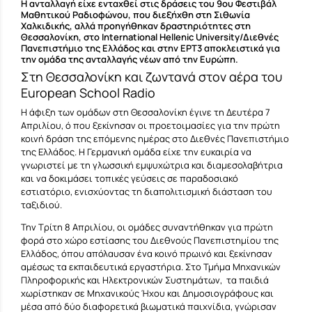
Η ανταλλαγή είχε ενταχθεί στις δράσεις του 9ου Φεστιβάλ
Μαθητικού Ραδιοφώνου, που διεξήχθη στη Σιθωνία
Χαλκιδικής, αλλά προηγήθηκαν δραστηριότητες στη
Θεσσαλονίκη, στο
International Hellenic University/Διεθνές
Πανεπιστήμιο της Ελλάδος
και στην
ΕΡΤ3
αποκλειστικά για
την ομάδα της ανταλλαγής νέων από την Ευρώπη.
Στη Θεσσαλονίκη και ζωντανά στον αέρα του
European School Radio
Η άφιξη των ομάδων στη Θεσσαλονίκη έγινε τη Δευτέρα 7
Απριλίου, ό που ξεκίνησαν οι προετοιμασίες για την πρώτη
κοινή δράση της επόμενης ημέρας στο Διεθνές Πανεπιστήμιο
της Ελλάδος. Η Γερμανική ομάδα είχε την ευκαιρία να
γνωριστεί με τη γλωσσική εμψυχώτρια και διαμεσολαβήτρια
και να δοκιμάσει τοπικές γεύσεις σε παραδοσιακό
εστιατόριο, ενισχύοντας τη διαπολιτισμική διάσταση του
ταξιδιού.
Την Τρίτη 8 Απριλίου, οι ομάδες συναντήθηκαν για πρώτη
φορά στο χώρο εστίασης του Διεθνούς Πανεπιστημίου της
Ελλάδος, όπου απόλαυσαν ένα κοινό πρωινό και ξεκίνησαν
αμέσως τα εκπαιδευτικά εργαστήρια. Στο Τμήμα Μηχανικών
Πληροφορικής και Ηλεκτρονικών Συστημάτων, τα παιδιά
χωρίστηκαν σε Μηχανικούς Ήχου και Δημοσιογράφους και
μέσα από δύο διαφορετικά βιωματικά παιχνίδια, γνώρισαν