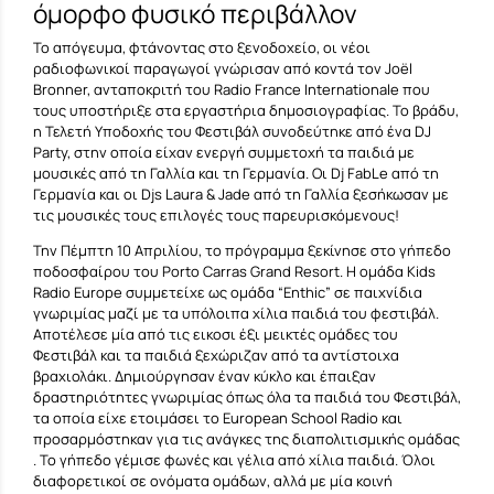
όμορφο φυσικό περιβάλλον
Το απόγευμα, φτάνοντας στο ξενοδοχείο, οι νέοι
ραδιοφωνικοί παραγωγοί γνώρισαν από κοντά τον Joël
Bronner, ανταποκριτή του Radio France Internationale που
τους υποστήριξε στα εργαστήρια δημοσιογραφίας. Το βράδυ,
η Τελετή Υποδοχής του Φεστιβάλ συνοδεύτηκε από ένα DJ
Party, στην οποία είχαν ενεργή συμμετοχή τα παιδιά με
μουσικές από τη Γαλλία και τη Γερμανία. Οι Dj FabLe από τη
Γερμανία και οι Djs Laura & Jade από τη Γαλλία ξεσήκωσαν με
τις μουσικές τους επιλογές τους παρευρισκόμενους!
Την Πέμπτη 10 Απριλίου, το πρόγραμμα ξεκίνησε στο γήπεδο
ποδοσφαίρου του Porto Carras Grand Resort. Η ομάδα Kids
Radio Europe συμμετείχε ως ομάδα “Enthic” σε παιχνίδια
γνωριμίας μαζί με τα υπόλοιπα χίλια παιδιά του φεστιβάλ.
Αποτέλεσε μία από τις εικοσι έξι μεικτές ομάδες του
Φεστιβάλ και τα παιδιά ξεχώριζαν από τα αντίστοιχα
βραχιολάκι. Δημιούργησαν έναν κύκλο και έπαιξαν
δραστηριότητες γνωριμίας όπως όλα τα παιδιά του Φεστιβάλ,
τα οποία είχε ετοιμάσει το European School Radio και
προσαρμόστηκαν για τις ανάγκες της διαπολιτισμικής ομάδας
. Το γήπεδο γέμισε φωνές και γέλια από χίλια παιδιά. Όλοι
διαφορετικοί σε ονόματα ομάδων, αλλά με μία κοινή