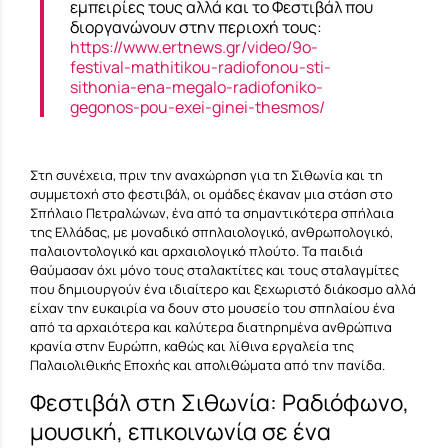
εμπειρίες τους αλλά και το Φεστιβάλ που
διοργανώνουν στην περιοχή τους:
https://www.ertnews.gr/video/9o-
festival-mathitikou-radiofonou-sti-
sithonia-ena-megalo-radiofoniko-
gegonos-pou-exei-ginei-thesmos/
Στη συνέχεια, πριν την αναχώρηση για τη Σιθωνία και τη
συμμετοχή στο φεστιβάλ, οι ομάδες έκαναν μια στάση στο
Σπήλαιο Πετραλώνων, ένα από τα σημαντικότερα σπήλαια
της Ελλάδας, με μοναδικό σπηλαιολογικό, ανθρωπολογικό,
παλαιοντολογικό και αρχαιολογικό πλούτο. Τα παιδιά
θαύμασαν όχι μόνο τους σταλακτίτες και τους σταλαγμίτες
που δημιουργούν ένα ιδιαίτερο και ξεχωριστό διάκοσμο αλλά
είχαν την ευκαιρία να δουν στο μουσείο του σπηλαίου ένα
από τα αρχαιότερα και καλύτερα διατηρημένα ανθρώπινα
κρανία στην Ευρώπη, καθώς και λίθινα εργαλεία της
Παλαιολιθικής Εποχής και απολιθώματα από την πανίδα.
Φεστιβάλ στη Σιθωνία: Ραδιόφωνο,
μουσική, επικοινωνία σε ένα