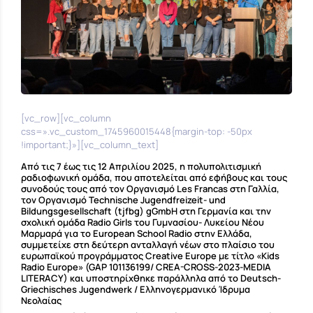
[vc_row][vc_column
css=».vc_custom_1745960015448{margin-top: -50px
!important;}»][vc_column_text]
Από τις 7 έως τις 12 Απριλίου 2025, η πολυπολιτισμική
ραδιοφωνική ομάδα, που αποτελείται από εφήβους και τους
συνοδούς τους από τον Οργανισμό
Les Francas
στη Γαλλία,
τον Οργανισμό
Technische Jugendfreizeit- und
Bildungsgesellschaft (tjfbg) gGmbH
στη Γερμανία και την
σχολική ομάδα Radio Girls του Γυμνασίου- Λυκείου Νέου
Μαρμαρά για το European School Radio στην Ελλάδα,
συμμετείχε στη δεύτερη ανταλλαγή νέων στο πλαίσιο του
ευρωπαϊκού προγράμματος
Creative Europe
με τίτλο «Kids
Radio Europe» (GAP 101136199/ CREA-CROSS-2023-MEDIA
LITERACY) και υποστηρίχθηκε παράλληλα από το
Deutsch-
Griechisches Jugendwerk / Ελληνογερμανικό Ίδρυμα
Νεολαίας