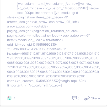
[/vc_column_text][/vc_column][/vc_row][vc_row]
[vc_column css=».vc_custom_1745960089587{margin-
top: -200px !important;}»][vc_media_grid
style=»pagination» items_per_page=»9″
arrows_design=»vc_arrow-icon-arrow_05_left»
arrows_position=»outside»
paging_design=»pagination_rounded_square»
paging_color=»mulled_wine» loop=»yes» autoplay=»3″
item=»mediaGrid_ScaleWithRotation»
grid_id=»vc_gid:1745959992830-
1f06a96018962126c48a338a1be85aa9-1″
include=»9103,9112,9111,9110,9109,9108,9107,9106,9105,9104,910
2,9101,9100,9099,9098,9097,9089,9088,9087,9086,9085,9084,
9083,9082,9081,9080,9079,9078,9077,9076,9075,9074,9073,90
72,9071,9070,9069,9067,9066,9055,9054,9053,9052,9051,9050,
9049,9048,9047,9046,9045,9044,9043,9042,9041,9040,9039,9
038,9037,9036,9035,9034,9033,9032,9031,9030,9029″
css=».vc_custom_1745959955332{margin-top: -50px
!important;}»][/vc_column][/vc_row]
0
Share
1