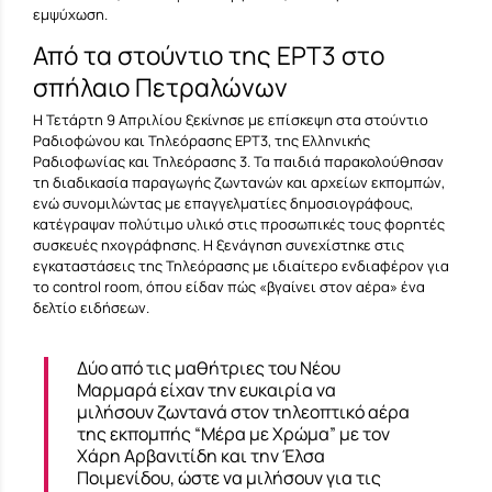
εμψύχωση.
Από τα στούντιο της ΕΡΤ3 στο
σπήλαιο Πετραλώνων
Η Τετάρτη 9 Απριλίου ξεκίνησε με επίσκεψη στα στούντιο
Ραδιοφώνου και Τηλεόρασης ΕΡΤ3, της Ελληνικής
Ραδιοφωνίας και Τηλεόρασης 3. Τα παιδιά παρακολούθησαν
τη διαδικασία παραγωγής ζωντανών και αρχείων εκπομπών,
ενώ συνομιλώντας με επαγγελματίες δημοσιογράφους,
κατέγραψαν πολύτιμο υλικό στις προσωπικές τους φορητές
συσκευές ηχογράφησης. Η ξενάγηση συνεχίστηκε στις
εγκαταστάσεις της Τηλεόρασης με ιδιαίτερο ενδιαφέρον για
το control room, όπου είδαν πώς «βγαίνει στον αέρα» ένα
δελτίο ειδήσεων.
Δύο από τις μαθήτριες του Νέου
Μαρμαρά είχαν την ευκαιρία να
μιλήσουν ζωντανά στον τηλεοπτικό αέρα
της εκπομπής “Μέρα με Χρώμα” με τον
Χάρη Αρβανιτίδη και την Έλσα
Ποιμενίδου, ώστε να μιλήσουν για τις