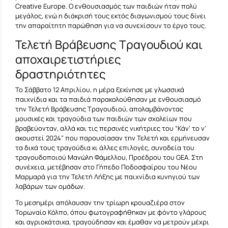
Creative Europe. Ο ενθουσιασμός των παιδιών ήταν πολύ
μεγάλος, ενώ η διάκρισή τους εκτός διαγωνισμού τους δίνει
την απαραίτητη παρώθηση για να συνεχίσουν το έργο τους.
Τελετή Βράβευσης Τραγουδιού και
αποχαιρετιστήριες
δραστηριότητες
Το Σάββατο 12 Απριλίου, η μέρα ξεκίνησε με γλωσσικά
παιχνίδια και τα παιδιά παρακολούθησαν με ενθουσιασμό
την Τελετή Βράβευσης Τραγουδιού, απολαμβάνοντας
μουσικές και τραγούδια των παιδιών των σχολείων που
βραβεύονταν, αλλά και τις περσινές νικήτριες του “Κάν’ το ν’
ακουστεί 2024” που παρουσίασαν την Τελετή και ερμήνευσαν
τα δικά τους τραγούδια κι άλλες επιλογές, συνοδεία του
τραγουδοποιού Μανώλη Φάμελλου, Προέδρου του GEA. Στη
συνέχεια, μετέβησαν στο Γήπεδο Ποδοσφαίρου του Νέου
Μαρμαρά για την Τελετή Λήξης με παιχνίδια κυνηγιού των
λαβάρων των ομάδων.
Το μεσημέρι απόλαυσαν την τρίωρη κρουαζιέρα στον
Τορωναίο Κόλπο, όπου φωτογραφήθηκαν με φόντο γλάρους
και αγριοκάτσικα, τραγούδησαν και έμαθαν να μετρούν μέχρι