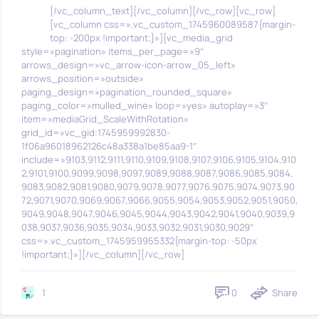
[/vc_column_text][/vc_column][/vc_row][vc_row]
[vc_column css=».vc_custom_1745960089587{margin-
top: -200px !important;}»][vc_media_grid
style=»pagination» items_per_page=»9″
arrows_design=»vc_arrow-icon-arrow_05_left»
arrows_position=»outside»
paging_design=»pagination_rounded_square»
paging_color=»mulled_wine» loop=»yes» autoplay=»3″
item=»mediaGrid_ScaleWithRotation»
grid_id=»vc_gid:1745959992830-
1f06a96018962126c48a338a1be85aa9-1″
include=»9103,9112,9111,9110,9109,9108,9107,9106,9105,9104,910
2,9101,9100,9099,9098,9097,9089,9088,9087,9086,9085,9084,
9083,9082,9081,9080,9079,9078,9077,9076,9075,9074,9073,90
72,9071,9070,9069,9067,9066,9055,9054,9053,9052,9051,9050,
9049,9048,9047,9046,9045,9044,9043,9042,9041,9040,9039,9
038,9037,9036,9035,9034,9033,9032,9031,9030,9029″
css=».vc_custom_1745959955332{margin-top: -50px
!important;}»][/vc_column][/vc_row]
0
Share
1