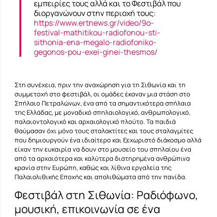
εμπειρίες τους αλλά και το Φεστιβάλ που
διοργανώνουν στην περιοχή τους:
https://www.ertnews.gr/video/9o-
festival-mathitikou-radiofonou-sti-
sithonia-ena-megalo-radiofoniko-
gegonos-pou-exei-ginei-thesmos/
Στη συνέχεια, πριν την αναχώρηση για τη Σιθωνία και τη
συμμετοχή στο φεστιβάλ, οι ομάδες έκαναν μια στάση στο
Σπήλαιο Πετραλώνων, ένα από τα σημαντικότερα σπήλαια
της Ελλάδας, με μοναδικό σπηλαιολογικό, ανθρωπολογικό,
παλαιοντολογικό και αρχαιολογικό πλούτο. Τα παιδιά
θαύμασαν όχι μόνο τους σταλακτίτες και τους σταλαγμίτες
που δημιουργούν ένα ιδιαίτερο και ξεχωριστό διάκοσμο αλλά
είχαν την ευκαιρία να δουν στο μουσείο του σπηλαίου ένα
από τα αρχαιότερα και καλύτερα διατηρημένα ανθρώπινα
κρανία στην Ευρώπη, καθώς και λίθινα εργαλεία της
Παλαιολιθικής Εποχής και απολιθώματα από την πανίδα.
Φεστιβάλ στη Σιθωνία: Ραδιόφωνο,
μουσική, επικοινωνία σε ένα