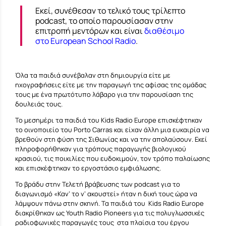
Εκεί, συνέθεσαν το τελικό τους τρίλεπτο
podcast, το οποίο παρουσίασαν στην
επιτροπή μεντόρων και είναι
διαθέσιμο
στο
European School Radio
.
Όλα τα παιδιά συνέβαλαν στη δημιουργία είτε με
ηχογραφήσεις είτε με την παραγωγή της αφίσας της ομάδας
τους με ένα πρωτότυπο λάβαρο για την παρουσίαση της
δουλειάς τους.
Το μεσημέρι τα παιδιά του Kids Radio Europe επισκέφτηκαν
το οινοποιείο του Porto Carras και είχαν άλλη μια ευκαιρία να
βρεθούν στη φύση της Σιθωνίας και να την απολαύσουν. Εκεί
πληροφορήθηκαν για τρόπους παραγωγής βιολογικού
κρασιού, τις ποικιλίες που ευδοκιμούν, τον τρόπο παλαίωσης
και επισκέφτηκαν το εργοστάσιο εμφιάλωσης.
Το βράδυ στην Τελετή βράβευσης των podcast για το
διαγωνισμό «Καν’ το ν’ ακουστεί» ήταν η δική τους ώρα να
λάμψουν πάνω στην σκηνή. Τα παιδιά του Kids Radio Europe
διακρίθηκαν ως Youth Radio Pioneers για τις πολυγλωσσικές
ραδιοφωνικές παραγωγές τους στα πλαίσια του έργου