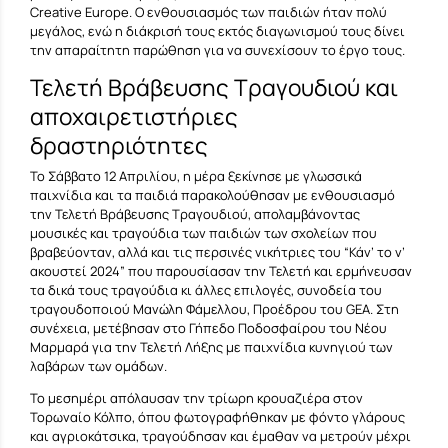
Creative Europe. Ο ενθουσιασμός των παιδιών ήταν πολύ
μεγάλος, ενώ η διάκρισή τους εκτός διαγωνισμού τους δίνει
την απαραίτητη παρώθηση για να συνεχίσουν το έργο τους.
Τελετή Βράβευσης Τραγουδιού και
αποχαιρετιστήριες
δραστηριότητες
Το Σάββατο 12 Απριλίου, η μέρα ξεκίνησε με γλωσσικά
παιχνίδια και τα παιδιά παρακολούθησαν με ενθουσιασμό
την Τελετή Βράβευσης Τραγουδιού, απολαμβάνοντας
μουσικές και τραγούδια των παιδιών των σχολείων που
βραβεύονταν, αλλά και τις περσινές νικήτριες του “Κάν’ το ν’
ακουστεί 2024” που παρουσίασαν την Τελετή και ερμήνευσαν
τα δικά τους τραγούδια κι άλλες επιλογές, συνοδεία του
τραγουδοποιού Μανώλη Φάμελλου, Προέδρου του GEA. Στη
συνέχεια, μετέβησαν στο Γήπεδο Ποδοσφαίρου του Νέου
Μαρμαρά για την Τελετή Λήξης με παιχνίδια κυνηγιού των
λαβάρων των ομάδων.
Το μεσημέρι απόλαυσαν την τρίωρη κρουαζιέρα στον
Τορωναίο Κόλπο, όπου φωτογραφήθηκαν με φόντο γλάρους
και αγριοκάτσικα, τραγούδησαν και έμαθαν να μετρούν μέχρι