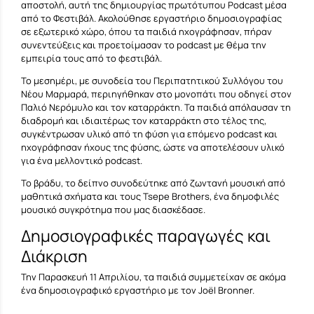
αποστολή, αυτή της δημιουργίας πρωτότυπου Podcast μέσα
από το Φεστιβάλ. Ακολούθησε εργαστήριο δημοσιογραφίας
σε εξωτερικό χώρο, όπου τα παιδιά ηχογράφησαν, πήραν
συνεντεύξεις και προετοίμασαν το podcast με θέμα την
εμπειρία τους από το φεστιβάλ.
Το μεσημέρι, με συνοδεία του Περιπατητικού Συλλόγου του
Νέου Μαρμαρά, περιηγήθηκαν στο μονοπάτι που οδηγεί στον
Παλιό Νερόμυλο και τον καταρράκτη. Τα παιδιά απόλαυσαν τη
διαδρομή και ιδιαιτέρως τον καταρράκτη στο τέλος της,
συγκέντρωσαν υλικό από τη φύση για επόμενο podcast και
ηχογράφησαν ήχους της φύσης, ώστε να αποτελέσουν υλικό
για ένα μελλοντικό podcast.
Το βράδυ, το δείπνο συνοδεύτηκε από ζωντανή μουσική από
μαθητικά σχήματα και τους Tsepe Brothers, ένα δημοφιλές
μουσικό συγκρότημα που μας διασκέδασε.
Δημοσιογραφικές παραγωγές και
Διάκριση
Την Παρασκευή 11 Απριλίου, τα παιδιά συμμετείχαν σε ακόμα
ένα δημοσιογραφικό εργαστήριο με τον Joël Bronner.