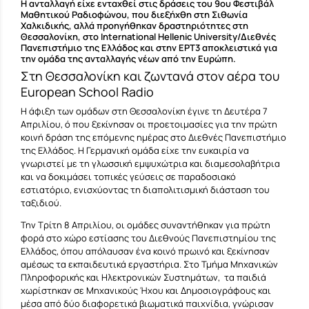
Η ανταλλαγή είχε ενταχθεί στις δράσεις του 9ου Φεστιβάλ
Μαθητικού Ραδιοφώνου, που διεξήχθη στη Σιθωνία
Χαλκιδικής, αλλά προηγήθηκαν δραστηριότητες στη
Θεσσαλονίκη, στο
International Hellenic University/Διεθνές
Πανεπιστήμιο της Ελλάδος
και στην
ΕΡΤ3
αποκλειστικά για
την ομάδα της ανταλλαγής νέων από την Ευρώπη.
Στη Θεσσαλονίκη και ζωντανά στον αέρα του
European School Radio
Η άφιξη των ομάδων στη Θεσσαλονίκη έγινε τη Δευτέρα 7
Απριλίου, ό που ξεκίνησαν οι προετοιμασίες για την πρώτη
κοινή δράση της επόμενης ημέρας στο Διεθνές Πανεπιστήμιο
της Ελλάδος. Η Γερμανική ομάδα είχε την ευκαιρία να
γνωριστεί με τη γλωσσική εμψυχώτρια και διαμεσολαβήτρια
και να δοκιμάσει τοπικές γεύσεις σε παραδοσιακό
εστιατόριο, ενισχύοντας τη διαπολιτισμική διάσταση του
ταξιδιού.
Την Τρίτη 8 Απριλίου, οι ομάδες συναντήθηκαν για πρώτη
φορά στο χώρο εστίασης του Διεθνούς Πανεπιστημίου της
Ελλάδος, όπου απόλαυσαν ένα κοινό πρωινό και ξεκίνησαν
αμέσως τα εκπαιδευτικά εργαστήρια. Στο Τμήμα Μηχανικών
Πληροφορικής και Ηλεκτρονικών Συστημάτων, τα παιδιά
χωρίστηκαν σε Μηχανικούς Ήχου και Δημοσιογράφους και
μέσα από δύο διαφορετικά βιωματικά παιχνίδια, γνώρισαν