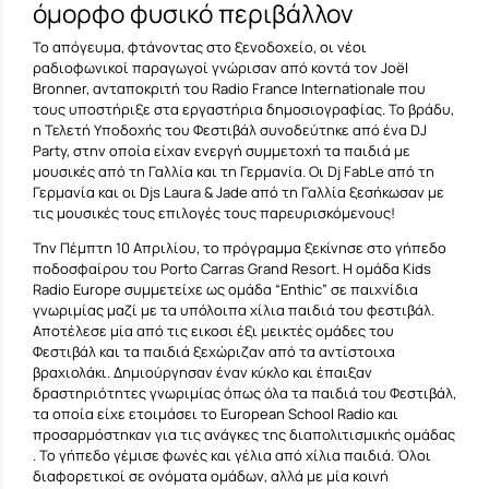
όμορφο φυσικό περιβάλλον
Το απόγευμα, φτάνοντας στο ξενοδοχείο, οι νέοι
ραδιοφωνικοί παραγωγοί γνώρισαν από κοντά τον Joël
Bronner, ανταποκριτή του Radio France Internationale που
τους υποστήριξε στα εργαστήρια δημοσιογραφίας. Το βράδυ,
η Τελετή Υποδοχής του Φεστιβάλ συνοδεύτηκε από ένα DJ
Party, στην οποία είχαν ενεργή συμμετοχή τα παιδιά με
μουσικές από τη Γαλλία και τη Γερμανία. Οι Dj FabLe από τη
Γερμανία και οι Djs Laura & Jade από τη Γαλλία ξεσήκωσαν με
τις μουσικές τους επιλογές τους παρευρισκόμενους!
Την Πέμπτη 10 Απριλίου, το πρόγραμμα ξεκίνησε στο γήπεδο
ποδοσφαίρου του Porto Carras Grand Resort. Η ομάδα Kids
Radio Europe συμμετείχε ως ομάδα “Enthic” σε παιχνίδια
γνωριμίας μαζί με τα υπόλοιπα χίλια παιδιά του φεστιβάλ.
Αποτέλεσε μία από τις εικοσι έξι μεικτές ομάδες του
Φεστιβάλ και τα παιδιά ξεχώριζαν από τα αντίστοιχα
βραχιολάκι. Δημιούργησαν έναν κύκλο και έπαιξαν
δραστηριότητες γνωριμίας όπως όλα τα παιδιά του Φεστιβάλ,
τα οποία είχε ετοιμάσει το European School Radio και
προσαρμόστηκαν για τις ανάγκες της διαπολιτισμικής ομάδας
. Το γήπεδο γέμισε φωνές και γέλια από χίλια παιδιά. Όλοι
διαφορετικοί σε ονόματα ομάδων, αλλά με μία κοινή