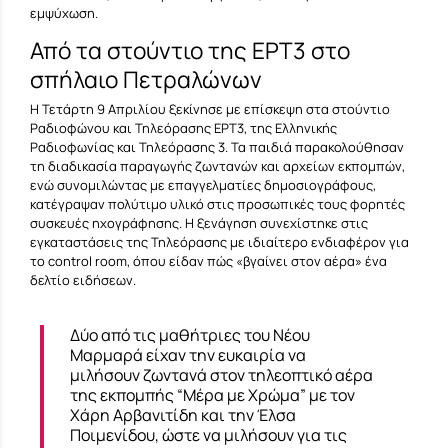
εμψύχωση.
Από τα στούντιο της ΕΡΤ3 στο
σπήλαιο Πετραλώνων
Η Τετάρτη 9 Απριλίου ξεκίνησε με επίσκεψη στα στούντιο
Ραδιοφώνου και Τηλεόρασης ΕΡΤ3, της Ελληνικής
Ραδιοφωνίας και Τηλεόρασης 3. Τα παιδιά παρακολούθησαν
τη διαδικασία παραγωγής ζωντανών και αρχείων εκπομπών,
ενώ συνομιλώντας με επαγγελματίες δημοσιογράφους,
κατέγραψαν πολύτιμο υλικό στις προσωπικές τους φορητές
συσκευές ηχογράφησης. Η ξενάγηση συνεχίστηκε στις
εγκαταστάσεις της Τηλεόρασης με ιδιαίτερο ενδιαφέρον για
το control room, όπου είδαν πώς «βγαίνει στον αέρα» ένα
δελτίο ειδήσεων.
Δύο από τις μαθήτριες του Νέου
Μαρμαρά είχαν την ευκαιρία να
μιλήσουν ζωντανά στον τηλεοπτικό αέρα
της εκπομπής “Μέρα με Χρώμα” με τον
Χάρη Αρβανιτίδη και την Έλσα
Ποιμενίδου, ώστε να μιλήσουν για τις