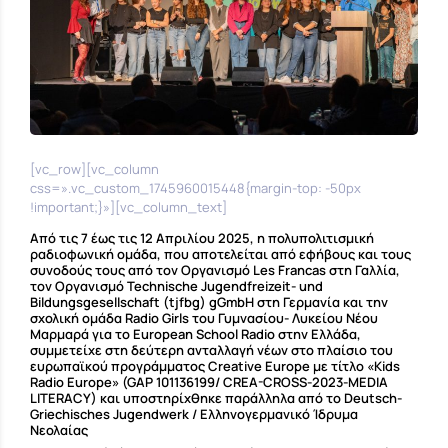
[vc_row][vc_column
css=».vc_custom_1745960015448{margin-top: -50px
!important;}»][vc_column_text]
Από τις 7 έως τις 12 Απριλίου 2025, η πολυπολιτισμική
ραδιοφωνική ομάδα, που αποτελείται από εφήβους και τους
συνοδούς τους από τον Οργανισμό
Les Francas
στη Γαλλία,
τον Οργανισμό
Technische Jugendfreizeit- und
Bildungsgesellschaft (tjfbg) gGmbH
στη Γερμανία και την
σχολική ομάδα Radio Girls του Γυμνασίου- Λυκείου Νέου
Μαρμαρά για το European School Radio στην Ελλάδα,
συμμετείχε στη δεύτερη ανταλλαγή νέων στο πλαίσιο του
ευρωπαϊκού προγράμματος
Creative Europe
με τίτλο «Kids
Radio Europe» (GAP 101136199/ CREA-CROSS-2023-MEDIA
LITERACY) και υποστηρίχθηκε παράλληλα από το
Deutsch-
Griechisches Jugendwerk / Ελληνογερμανικό Ίδρυμα
Νεολαίας