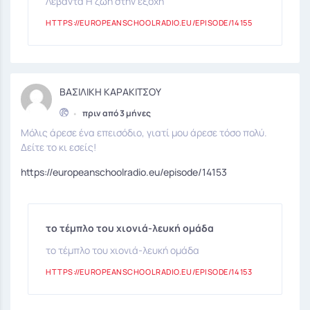
Λεβάντα Η ζωή στην εξοχη
HTTPS://EUROPEANSCHOOLRADIO.EU/EPISODE/14155
ΒΑΣΙΛΙΚΗ ΚΑΡΑΚΙΤΣΟΥ
•
πριν από 3 μήνες
Μόλις άρεσε ένα επεισόδιο, γιατί μου άρεσε τόσο πολύ.
Δείτε το κι εσείς!
https://europeanschoolradio.eu/episode/14153
το τέμπλο του χιονιά-λευκή ομάδα
το τέμπλο του χιονιά-λευκή ομάδα
HTTPS://EUROPEANSCHOOLRADIO.EU/EPISODE/14153