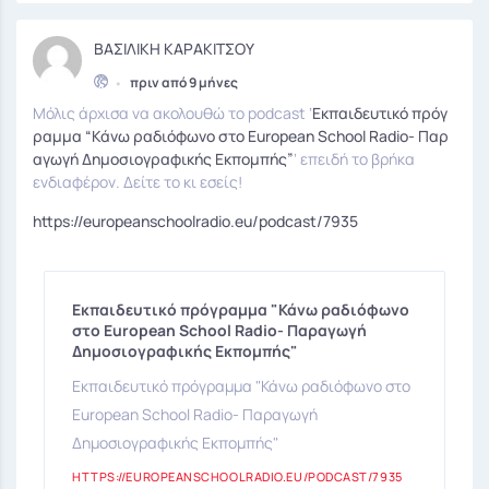
ΒΑΣΙΛΙΚΗ ΚΑΡΑΚΙΤΣΟΥ
•
πριν από 9 μήνες
Μόλις άρχισα να ακολουθώ το podcast ‘
Εκπαιδευτικό πρόγ
ραμμα “Κάνω ραδιόφωνο στο European School Radio- Παρ
αγωγή Δημοσιογραφικής Εκπομπής”
‘ επειδή το βρήκα
ενδιαφέρον. Δείτε το κι εσείς!
https://europeanschoolradio.eu/podcast/7935
Εκπαιδευτικό πρόγραμμα "Κάνω ραδιόφωνο
στο European School Radio- Παραγωγή
Δημοσιογραφικής Εκπομπής"
Εκπαιδευτικό πρόγραμμα "Κάνω ραδιόφωνο στο
European School Radio- Παραγωγή
Δημοσιογραφικής Εκπομπής"
HTTPS://EUROPEANSCHOOLRADIO.EU/PODCAST/7935