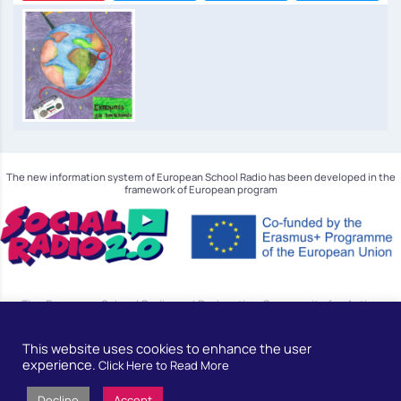
The new information system of European School Radio has been developed in the
framework of European program
The European School Radio and Podcasting Community for Active
Citizenship Education.
This website uses cookies to enhance the user
The European Commission's support for the production of this publication does not constitute
experience.
Click Here to Read More
an
endorsement of the contents, which reflect the views only of the authors, and the Commission
Decline
Accept