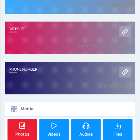
Γραβιάς 38
WEBSITE
gym-vatheos.eyv.sch.gr
PHONE NUMBER
6943970396
Media
Photos
Videos
Audios
Files