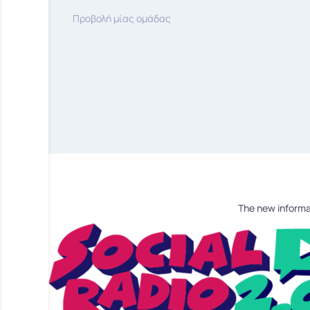
Προβολή μίας ομάδας
The new informa