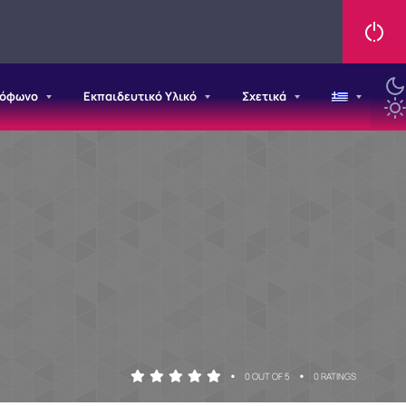
ιόφωνο
Εκπαιδευτικό Υλικό
Σχετικά
•
•
0 OUT OF 5
0 RATINGS