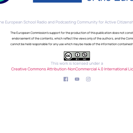
he European School Radio and Podcasting Community for Active Citizensh
The European Commission's support for the production of this publication does not const
endorsement of the contents, which reflect the views only of the authors, and the Com
cannot be held responsible for any use which may be made of the information contained 
This work is licensed under a
Creative Commons Attribution-NonCommercial 4.0 International Li