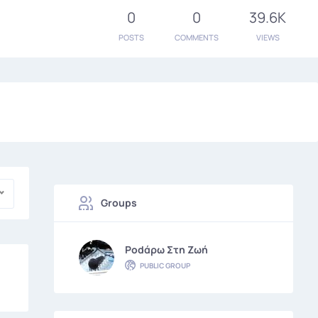
0
0
39.6K
POSTS
COMMENTS
VIEWS
Groups
Podάρω Στη Ζωή
PUBLIC GROUP