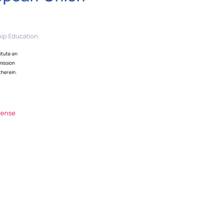
ip Education.
itute an
mission
therein.
cense