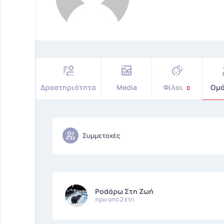
Δραστηριότητα
Media
Φίλοι
Ομ
0
Συμμετοχές
Podάρω Στη Ζωή
πριν από 2 έτη