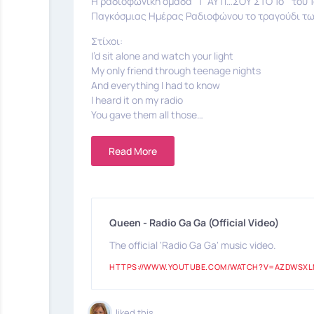
Η ραδιοφωνική ομάδα “Τ’ ΑΥΤΙ…ΣΟΥ ΣΤΟ 1ο ” του 
Παγκόσμιας Ημέρας Ραδιοφώνου το τραγούδι των
Στίχοι:
I’d sit alone and watch your light
My only friend through teenage nights
And everything I had to know
I heard it on my radio
You gave them all those…
Read More
Queen - Radio Ga Ga (Official Video)
The official 'Radio Ga Ga' music video.
HTTPS://WWW.YOUTUBE.COM/WATCH?V=AZDWSX
liked this