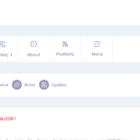
Podfolio
More
άδες
About
1
μένα
Φίλοι
Ομάδες
io ESR !