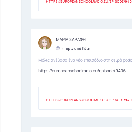
HTTPS://EUROPEANSCHOOLRADIO.EU/EPISODE/940
ΜΑΡΙΑ ΣΑΡΑΦΗ
•
πριν από 3 έτη
Μόλις ανέβασα ένα νέο επεισόδιο στη σειρά podc
https://europeanschoolradio.eu/episode/9406
HTTPS://EUROPEANSCHOOLRADIO.EU/EPISODE/940