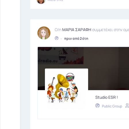
Ο/η
ΜΑΡΙΑ ΣΑΡΑΦΗ
συμμετέχει στην ο
•
πριν από 2 έτη
Studio ESR !
Public Group