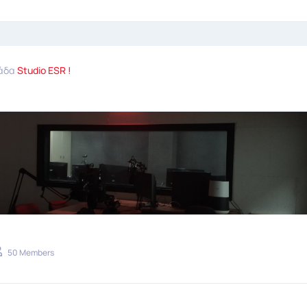
μάδα
Studio ESR !
50 Members