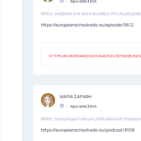
•
πριν από 3 έτη
Μόλις ανέβασα ένα νέο επεισόδιο στη σειρά podc
https://europeanschoolradio.eu/episode/9612
HTTPS://EUROPEANSCHOOLRADIO.EU/EPISODE/961
ΜΑΡΙΑ ΣΑΡΑΦΗ
•
πριν από 3 έτη
Μόλις προγράμματισα μια ραδιοφωνική παραγωγή 
https://europeanschoolradio.eu/podcast/8108