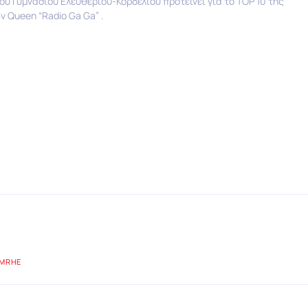
1ου Γυμνασίου Ελευθερίου-Κορδελιού προτείνει για το TOP 10 της
 Queen “Radio Ga Ga” .
LMRHE