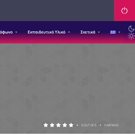
ιόφωνο
Εκπαιδευτικό Υλικό
Σχετικά
•
•
0 OUT OF 5
0 RATINGS