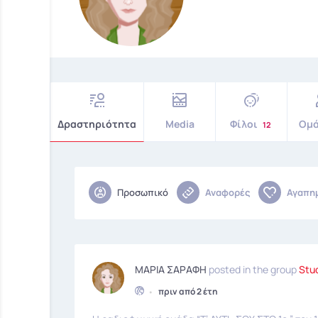
Δραστηριότητα
Media
Φίλοι
Ομ
12
Προσωπικό
Αναφορές
Αγαπη
ΜΑΡΙΑ ΣΑΡΑΦΗ
posted in the group
Stud
•
πριν από 2 έτη