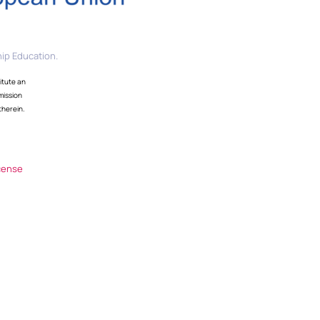
ip Education.
itute an
mission
therein.
cense