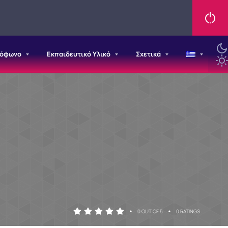
ιόφωνο
Εκπαιδευτικό Υλικό
Σχετικά
•
•
0 OUT OF 5
0 RATINGS