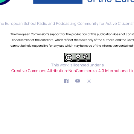
he European School Radio and Podcasting Community for Active Citizensh
The European Commission's support for the production of this publication does not const
endorsement of the contents, which reflect the views only of the authors, and the Com
cannot be held responsible for any use which may be made of the information contained 
This work is licensed under a
Creative Commons Attribution-NonCommercial 4.0 International Li