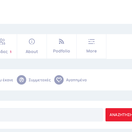
Podfolio
More
άδες
About
1
υ έκανε
Συμμετοχές
Αγαπημένα