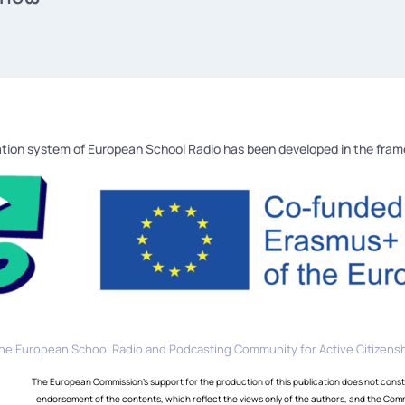
tion system of European School Radio has been developed in the fra
he European School Radio and Podcasting Community for Active Citizensh
The European Commission's support for the production of this publication does not const
endorsement of the contents, which reflect the views only of the authors, and the Com