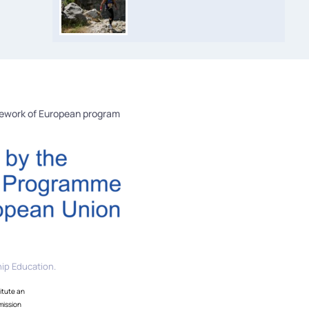
mework of European program
ip Education.
itute an
mission