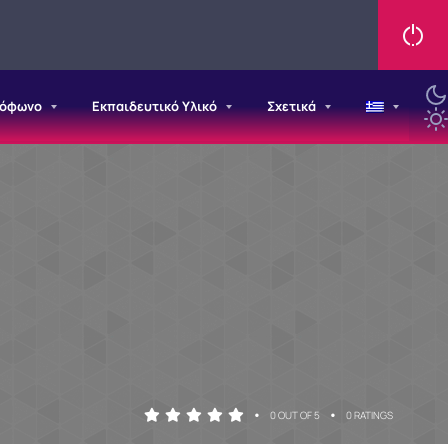
ιόφωνο
Εκπαιδευτικό Υλικό
Σχετικά
•
•
0 OUT OF 5
0 RATINGS