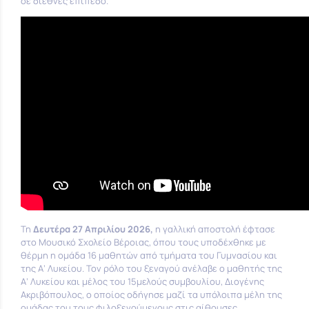
σε διεθνές επίπεδο.
Τη
Δευτέρα 27 Απριλίου 2026,
η γαλλική αποστολή έφτασε
στο Μουσικό Σχολείο Βέροιας, όπου τους υποδέχθηκε με
θέρμη η ομάδα 16 μαθητών από τμήματα του Γυμνασίου και
της Α’ Λυκείου. Τον ρόλο του ξεναγού ανέλαβε ο μαθητής της
Α’ Λυκείου και μέλος του 15μελούς συμβουλίου, Διογένης
Ακριβόπουλος, ο οποίος οδήγησε μαζί τα υπόλοιπα μέλη της
ομάδας του τους φιλοξενούμενους στις αίθουσες