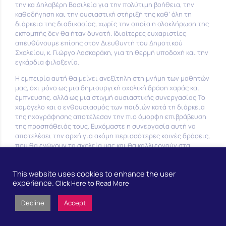
την κα Δηλαβέρη Βασιλεία για την πολύτιμη βοήθεια, την
καθοδήγηση και την ουσιαστική στήριξή της καθ’ όλη τη
διάρκεια της διαδικασίας, χωρίς την οποία η ολοκλήρωση της
εκπομπής δεν θα ήταν δυνατή. Ιδιαίτερες ευχαριστίες
απευθύνουμε επίσης στον Διευθυντή του Δημοτικού
Σχολείου, κ. Γιώργο Λασκαράκη, για τη θερμή υποδοχή και την
εγκάρδια φιλοξενία.
Η εμπειρία αυτή θα μείνει ανεξίτηλη στη μνήμη των μαθητών
μας, όχι μόνο ως μια δημιουργική σχολική δράση χαράς και
έμπνευσης. αλλά ως μια στιγμή ουσιαστικής συνεργασίας Το
χαμόγελο και ο ενθουσιασμός των παιδιών κατά τη διάρκεια
της ηχογράφησης αποτέλεσαν την πιο όμορφη επιβράβευση
της προσπάθειάς τους. Ευχόμαστε η συνεργασία αυτή να
αποτελέσει την αρχή για ακόμη περισσότερες κοινές δράσεις,
που θα ενώνουν τα σχολεία μας και θα καλλιεργούν στα
παιδιά μας την αγάπη για τη δημιουργία, την επικοινωνία και
τη συλλογικότητα.
This website uses cookies to enhance the user
experience.
Click Here to Read More
Decline
Accept