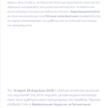
πάρουν συνεντεύξεις, συλλέγοντας πολύτιμο πρωτογενές υλικό για την
παραγωγή των podcasts τους μέσα στον αστικό ιστό
. Το απαιτητικό
αυτό εγχείρημα της έρευνας πεδίου συντόνισε η
Χαρά Σκουμποπούλου
σε στενή συνεργασία με τους
Γάλλους εκπαιδευτικούς
διασφαλίζοντας
την άψογη αλληλεπίδραση των μαθητών και την επίτευξη των στόχων
του προγράμματος
.
Την
Τετάρτη 29 Απριλίου 2026
η γαλλική αποστολή συνέχισε
την περιήγησή της στην περιοχή, μετακινούμενη αυτόνομα
προς τους εμβληματικούς προορισμούς της Ημαθίας
. Πρώτος
σταθμός ήταν ο
Αρχαι
ολογικός Χώρος και το Πολυκεντρικ
ό