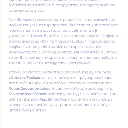
διδασκαλίας, τα στούντιο, τα εργαστήρια πληροφορικής και
φυσικών επιστημών.
Σε κάθε γωνιά του σχολείου, η μουσική και η επικοινωνία σε
αγγλικά και γαλλικά κυριάρχησαν. Ιδιαίτερη στιγμή αποτέλεσε
η συνάντηση στα στούντιο, όπου ο μαθητής της β΄
γυμνασίου, Γιάννης Βασιλάκης, νικητής του πρώτου βραβείου
στον διαγωνισμό «Κάν’ το ν’ ακουστεί 2026», παρουσίασε το
βραβευμένο τραγούδι του «Μια νέα αρχή» στο πιάνο
συγκινώντας τους Γάλλους μαθητές, και καθηγητές, οι οποίοι
το υιοθέτησαν ως τον ύμνο της εκδρομής τους, εκφράζοντας
την επιθυμία να το μεταφράσουν στα γαλλικά.
Στην αίθουσα της νεοσυσταθείσας σχολικής βιβλιοθήκης
«Χρίστος Τσολάκης»
, το εκπαιδευτικό πρόγραμμα πέρασε
στο πιο δημιουργικό του στάδιο. Υπό τον συντονισμό της
Χαράς Σκουμποπούλου
και με την πολύτιμη συνδρομή της
Κωνσταντίνας Βλάχου
, καθηγήτριας αγγλικών, καθώς και του
μαθητή,
Διογένη Ακριβόπουλου,
η συνάντηση ξεκίνησε με
στοχευμένα παιχνίδια γνωριμίας που έσπασαν τον πάγο
μεταξύ των μαθητών.