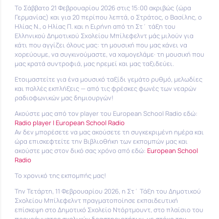
Το Σάββατο 21 Φεβρουαρίου 2026 στις 15:00 ακριβώς (ώρα
Γερμανίας) και για 20 περίπου λεπτά, ο Στράτος, ο Βασίλης, ο
Ηλίας Ν., ο Ηλίας Π. και η Ειρήνη από τη Στ΄ τάξη του
Ελληνικού Δημοτικού Σχολείου Μπίλεφελντ μάς μιλούν για
κάτι που αγγίζει όλους μας: τη μουσική που μας κάνει να
χορεύουμε, να συγκινούμαστε, να χαμογελάμε· τη μουσική που
μας κρατά συντροφιά, μας ηρεμεί και μας ταξιδεύει.
Ετοιμαστείτε για ένα μουσικό ταξίδι γεμάτο ρυθμό, μελωδίες
και πολλές εκπλήξεις — από τις φρέσκες φωνές των νεαρών
ραδιοφωνικών μας δημιουργών!
Ακούστε μας από τον
player
του
European School Radio
εδώ:
Radio player | European School Radio
Αν δεν μπορέσετε να μας ακούσετε τη συγκεκριμένη ημέρα και
ώρα επισκεφτείτε την Βιβλιοθήκη των εκπομπών μας και
ακούστε μας στον δικό σας χρόνο από εδώ:
European School
Radio
Το χρονικό της εκπομπής μας!
Την Τετάρτη, 11 Φεβρουαρίου 2026, η Στ΄ Τάξη του Δημοτικού
Σχολείου Μπίλεφελντ πραγματοποίησε εκπαιδευτική
επίσκεψη στο Δημοτικό Σχολείο Ντόρτμουντ, στο πλαίσιο του