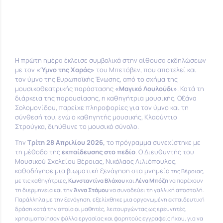
Η πρώτη ημέρα έκλεισε συμβολικά στην αίθουσα εκδηλώσεων
με τον
«Ύμνο της Χαράς»
του Μπετόβεν, που αποτελεί και
τον ύμνο της Ευρωπαϊκής Ένωσης, από το σχήμα της
μουσικοθεατρικής παράστασης
«Μαγικό Λουλούδι»
. Κατά τη
διάρκεια της παρουσίασης, η καθηγήτρια μουσικής, Οξάνα
Σολομονίδου, παρείχε πληροφορίες για τον ύμνο και τη
σύνθεσή του, ενώ ο καθηγητής μουσικής, Κλαούντιο
Στρούγκα, διηύθυνε το μουσικό σύνολο
.
Την
Τρίτη 28 Απριλίου 2026,
το πρόγραμμα συνεχίστηκε με
τη μέθοδο της
εκπαίδευσης στο πεδίο
. Ο Διευθυντής του
Μουσικού Σχολείου Βέροιας, Νικόλαος Λιλιόπουλος,
καθοδήγησε μια βιωματική ξενάγηση στα μνημεία
της Βέροιας,
με τις καθηγήτριες
, Κωνσταντίνα Βλάχου
και
Λένα Μπόζη
να παρέχουν
τη διερμηνεία και την
Άννα Στάμου
να συνοδεύει τη γαλλική αποστολή
.
Παράλληλα με την ξενάγηση, εξελίχθηκε μια οργανωμένη εκπαιδευτική
δράση κατά την οποία οι μαθητές, λειτουργώντας ως ερευνητές,
χρησιμοποίησαν φύλλα εργασίας και φορητούς εγγραφείς ήχου, για να