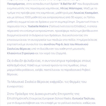
Πανοράματος
, στην εκπαιδευτική δράση
“A Ball for All”
που διοργάνωσε
ο εμπνευστής της παγκόσμιας καμπάνιας,
Ηλίας Μάστορας
. Μαζί με το
τμήμα της πρέσβειρας της καμπάνιας, μαθήτριά μας
Λουκίας Κασαμάκη
,
και με άλλους 1000 μαθητές και εκπροσώπους από 30 χώρες, οι Γάλλοι
μαθητές συμμετείχαν σε δράσεις για τη συμπερίληψη. Σημαντική ήταν η
παρουσία της κ.
Ysabelle Mabire
(Γαλλικό Ινστιτούτο Ελλάδος), η οποία
πέρα από την επίσημη εκπροσώπηση, προσέφερε πολύτιμη βοήθεια στη
διερμηνεία κατά τη διάρκεια των δράσεων, διευκολύνοντας την
επικοινωνία και τη συνεργασία των παιδιών στο πεδίο. Η ημέρα έκλεισε
εορταστικά με συναυλία του
συνόλου Po
p
& Jazz του Μουσικού
Σχολείου Βέροιας
υπό τη διεύθυνση του καθηγητή μουσικής,
Κλαούντιο Στρούγκα
και τον χορό του Ζορμπά.
Ως ένδειξη φιλοξενίας, η συντονίστρια πρόσφερε στους
καλεσμένους πακέ
τα με τοπικά προϊόντα της Ημαθίας, όπως
μαρμελάδα ροδάκινο, χαλβά, παστέλια και το παραδοσιακό Ρεβανί
Βέροιας.
Το Μουσικό Σχολείο Βέροιας εκφράζει τις θερμές του
ε
υχαριστίες:
Στην Πρόεδρο της Διαχειριστικής Επιτροπής της
Επιστημονική
ς Εταιρείας European School Radio,
Ευτυχία Τούλιου,
για τη διαμεσολάβηση και την επαφή με το γαλλικό σχολείο, καθώς και