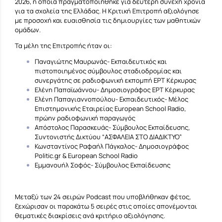
2026, η οποία πραγματοποιήθηκε για δεύτερη συνεχή χρονιά
για τα σχολεία της Ελλάδας. Η Κριτική Επιτροπή αξιολόγησε
με προσοχή και ευαισθησία τις δημιουργίες των μαθητικών
ομάδων.
Τα μέλη της Επιτροπής ήταν οι:
Παναγιώτης Μαυρωνάς- Εκπαιδευτικός και
πιστοποιημένος σύμβουλος σταδιοδρομίας και
συνεργάτης σε ραδιοφωνική εκπομπή ΕΡΤ Κέρκυρας
Ελένη Παπαϊωάννου- Δημοσιογράφος ΕΡΤ Κέρκυρας
Ελένη Παπαγιαννοπούλου- Εκπαιδευτικός- Μέλος
Επιστημονικής Εταιρείας European School Radio,
πρώην ραδιοφωνική παραγωγός
Απόστολος Παρασκευάς- Σύμβουλος Εκπαίδευσης,
Συντονιστής Δικτύου “ΑΣΦΑΛΕΙΑ ΣΤΟ ΔΙΑΔΙΚΤΥΟ”
Κωνσταντίνος Ραφαήλ Πάγκαλος- Δημοσιογράφος
Politic.gr
& European School Radio
Εμμανουήλ Σοφός- Σύμβουλος Εκπαίδευσης
Μεταξύ των 24 σειρών Podcast που υποβλήθηκαν φέτος,
ξεχώρισαν οι παρακάτω 5 σειρές στις οποίες απονέμονται
θεματικές διακρίσεις ανά κριτήριο αξιολόγησης.