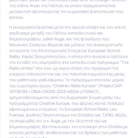
της πόλης Arsac της Γαλλίας το οποίο πραγματοποίησε
μετακίνηση αξιοποιώντας την ευρωπαϊκή διαπίστευση που
κατέχει.
Η συνεργασία ξεκίνησε μετά την αρχική επαφή και τον στενό
σχεδιασμό μεταξύ του Γάλλου εκπαιδευτικού και
δημοσιογράφου, Julien Auge, και της φιλολόγου του
Μουσικού Σχολείου Βέροιας και μέλους της διαχειριστικής
επιτροπής της Επιστημονικής Εταιρείας European School
Radio, Χαράς Σκουμποπούλου, η οποία στη συνέχεια πρότεινε
την ένταξη της σύμπραξης στο εκπαιδευτικό πρόγραμμα “The
Radio Unites” που έχει ως κύριο στόχο την προαγωγή της
ενεργού πολιτειότητας και της πολυπολιτισμικότητας μέσω
του μαθητικού ραδιοφώνου. Το πρόγραμμα αποτελεί μέρος
του ευρύτερου έργου “Children Radio Europe” (Project GAP
101136199 / CREA-CROSS-2023-MEDIA LITERACY),
χρηματοδοτούμενου από την Ευρωπαϊκή Ένωση μέσω του
προγράμματος Creative Europe, που φέρνει κοντά τέσσερις
αφοσιωμένους εταίρους: Το European School Radio, Les
Francas, Διεθνές Πανεπιστήμιο της Ελλάδος και TJFBG. Αξίζει
να σημειωθεί ότι ο κ. Auge, με την ιδιότητά του ως
δημοσιογράφος, θα πλαισιώσει την επίσκεψη στην Ελλάδα με
εκτενές ρεπορτάζ, αναδεικνύοντας τις δράσεις των μαθητών