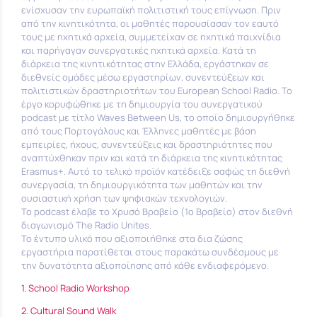
ενίσχυσαν την ευρωπαϊκή πολιτιστική τους επίγνωση. Πριν
από την κινητικότητα, οι μαθητές παρουσίασαν τον εαυτό
τους με ηχητικά αρχεία, συμμετείχαν σε ηχητικά παιχνίδια
και παρήγαγαν συνεργατικές ηχητικά αρχεία. Κατά τη
διάρκεια της κινητικότητας στην Ελλάδα, εργάστηκαν σε
διεθνείς ομάδες μέσω εργαστηρίων, συνεντεύξεων και
πολιτιστικών δραστηριοτήτων του European School Radio. Το
έργο κορυφώθηκε με τη δημιουργία του συνεργατικού
podcast με τίτλο Waves Between Us, το οποίο δημιουργήθηκε
από τους Πορτογάλους και Έλληνες μαθητές με βάση
εμπειρίες, ήχους, συνεντεύξεις και δραστηριότητες που
αναπτύχθηκαν πριν και κατά τη διάρκεια της κινητικότητας
Erasmus+. Αυτό το τελικό προϊόν κατέδειξε σαφώς τη διεθνή
συνεργασία, τη δημιουργικότητα των μαθητών και την
ουσιαστική χρήση των ψηφιακών τεχνολογιών.
Το podcast έλαβε το Χρυσό Βραβείο (1ο Βραβείο) στον διεθνή
διαγωνισμό The Radio Unites.
Το έντυπο υλικό που αξιοποιήθηκε στα δια ζώσης
εργαστήρια παρατίθεται στους παρακάτω συνδέσμους με
την δυνατότητα αξιοποίησης από κάθε ενδιαφερόμενο.
1. School Radio Workshop
2. Cultural Sound Walk