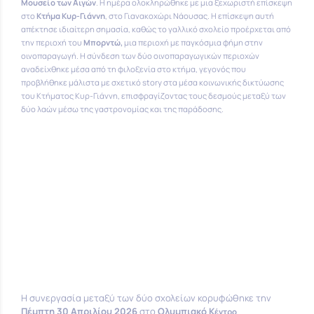
Μουσείο των Αιγών
. Η ημέρα ολοκληρώθηκε με μια ξεχωριστή επίσκεψη
στο
Κτήμα Κυρ-Γιάννη
, στο Γιανακοχώρι Νάουσας
. Η επίσκεψη αυτή
απέκτησε ιδιαίτερη σημασία, καθώς το γαλλικό σχολείο προέρχεται από
την περιοχή του
Μπορντώ,
μια περιοχή με παγκόσμια φήμη στην
οινοπαραγωγή
. Η σύνδεση των δύο οινοπαραγωγικών περιοχών
αναδείχθηκε μέσα από τη φιλοξενία στο κτήμα, γεγονός που
προβλήθηκε μάλιστα με σχετικό story στα μέσα κοινωνικής δικτύωσης
του Κτήματος Κυρ-Γιάννη, επισφραγίζοντας τους δεσμούς μεταξύ των
δύο λαών μέσω της γαστρονομίας και της παράδοσης
.
Η συνεργασία μεταξύ των δύο σχολείων κορυφώθηκε την
Πέμπτη 30 Απριλίου 2026
στο
Ολυμπιακό Κ
έντρο