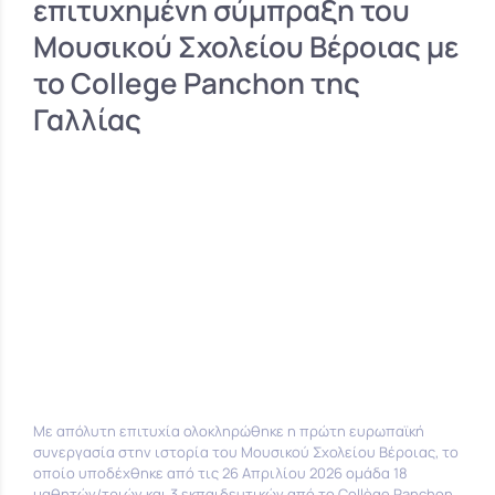
επιτυχημένη σύμπραξη του
Μουσικού Σχολείου Βέροιας με
το College Panchon της
Γαλλίας
Με απόλυτη επιτυχία ολοκληρώθηκε η πρώτη ευρωπαϊκή
συνεργασία στην ιστορία του Μουσικού Σχολείου Βέροιας, το
οποίο υποδέχθηκε από τις 26 Απριλίου 2026 ομάδα 18
μαθητών/τριών και 3 εκπαιδευτικών από το Collège Panchon