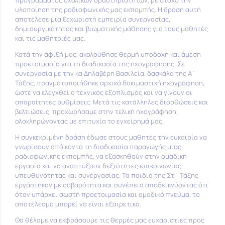
προγράμματος σχολικών δραστηριοτήτων, με στόχο την
υλοποίηση της ραδιοφωνικής μας εκπομπής. Η δράση αυτή
αποτέλεσε μια ξεχωριστή εμπειρία συνεργασίας,
δημιουργικότητας και βιωματικής μάθησης για τους μαθητές
και τις μαθήτριές μας.
Κατά την άφιξή μας, ακολούθησε θερμή υποδοχή και άμεση
προετοιμασία για τη διαδικασία της ηχογράφησης. Σε
συνεργασία με την κα Δηλαβέρη Βασιλεία, δασκάλα της Α΄
Τάξης, πραγματοποιήθηκε αρχικά δοκιμαστική ηχογράφηση,
ώστε να ελεγχθεί ο τεχνικός εξοπλισμός και να γίνουν οι
απαραίτητες ρυθμίσεις. Μετά τις κατάλληλες διορθώσεις και
βελτιώσεις, προχωρήσαμε στην τελική ηχογράφηση,
ολοκληρώνοντας με επιτυχία το εγχείρημά μας.
Η συγκεκριμένη δράση έδωσε στους μαθητές την ευκαιρία να
γνωρίσουν από κοντά τη διαδικασία παραγωγής μιας
ραδιοφωνικής εκπομπής, να εξασκηθούν στην ομαδική
εργασία και να αναπτύξουν δεξιότητες επικοινωνίας,
υπευθυνότητας και συνεργασίας. Τα παιδιά της Στ΄ Τάξης
εργάστηκαν με σοβαρότητα και συνέπεια αποδεικνύοντας ότι
όταν υπάρχει σωστή προετοιμασία και ομαδικό πνεύμα, το
αποτέλεσμα μπορεί να είναι εξαιρετικό.
Θα θέλαμε να εκφράσουμε τις θερμές μας ευχαριστίες προς