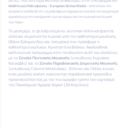
αυτές, που σύντομα θα είναι διαθέσιμες στην πλατφόρμ
α του
Μαθητικού Ραδιοφώνου – European School Radio
– αποτελούν την
έμπρακτη απόδειξη ότι το ραδιόφωνο παραμένει ένα από τα ισχυρότερα
εργαλεία για την κατάργηση τω
ν συνόρων και την ουσιαστική ένωση
των λαών.
Το μεσημέρι, οι φιλοξενούμενοι γεύτηκαν ελληνικά φαγητά,
αλλά και χειροποίητα πιροσκί από την καθηγήτρια μουσικής,
Οξάνα Σολομονίδου και τσουρέκια που πρόσφερε η
καθηγήτρια αγγλικών, Κωνσταντίνα Βλάχου. Ακολούθησε
καλλιτεχνικό πρόγραμμα στην ηλιόλουστη αυλή του σχολείου,
με το
Σύνολο Ποντιακής Μουσικής
(υπεύθυνος Κυριάκος
Κατσαβός) και το
Σύνολο Παραδοσιακής Δημοτικής Μουσικής
(υπεύθυνος Γιάννης Μπαλιάκας). Έλληνες και Γάλλοι έγιναν
ένας μεγάλος κύκλος χορεύοντας παραδοσιακά τραγούδια
προαναγγέλλοντας με τον πιο όμορφο τρόπο τον εορτασμό
της Παγκόσμιας Ημέρας Χορού (29 Απριλίου).