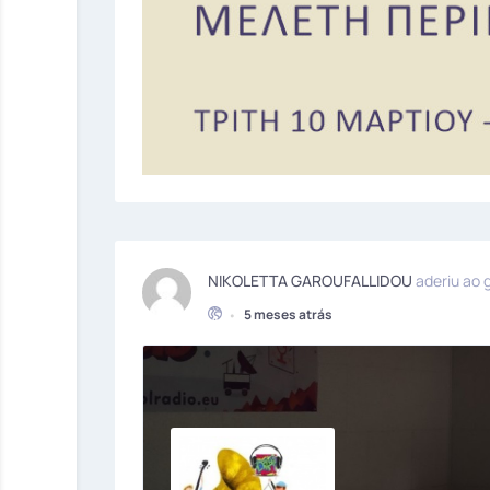
NIKOLETTA GAROUFALLIDOU
aderiu ao 
•
5 meses atrás