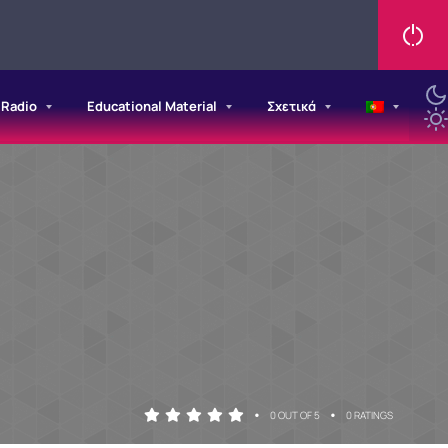
/Radio
Educational Material
Σχετικά
•
•
0 OUT OF 5
0 RATINGS