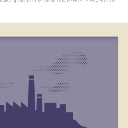
Λ Πεύκων, παρουσιάζει την εκπομπή του, ΜΕΛΕΤΗ ΠΕΡΙΒΑΛΛΟΝΤΟΣ.