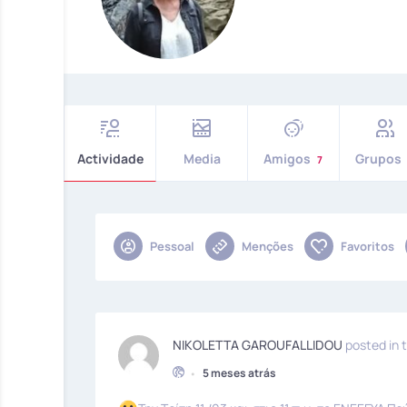
Actividade
Media
Amigos
Grupos
7
Pessoal
Menções
Favoritos
NIKOLETTA GAROUFALLIDOU
posted in 
•
5 meses atrás