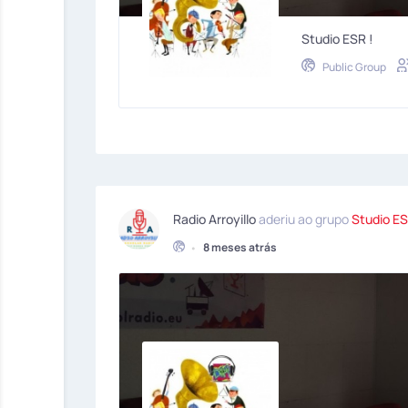
Studio ESR !
Public Group
Radio Arroyillo
aderiu ao grupo
Studio ES
•
8 meses atrás