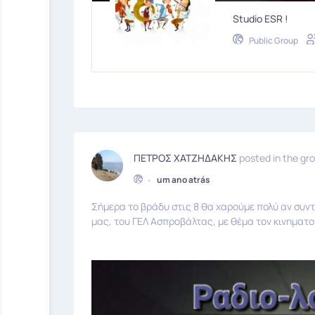
Studio ESR !
Public Group
ΠΕΤΡΟΣ ΧΑΤΖΗΔΑΚΗΣ
posted in the gr
•
um ano atrás
Σήμερα το βράδυ στις 8 θα χαρούμε πολύ αν συντ
μας, του ΓΕΛ Ασπροβάλτας, με θέμα τον κινηματ