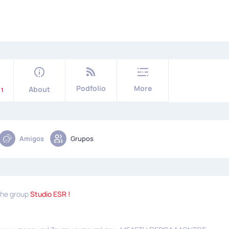
Podfolio
More
About
1
Amigos
Grupos
the group
Studio ESR !