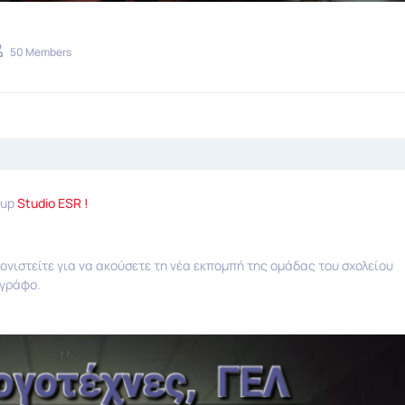
50 Members
oup
Studio ESR !
ονιστείτε για να ακούσετε τη νέα εκπομπή της ομάδας του σχολείου
ογράφο.