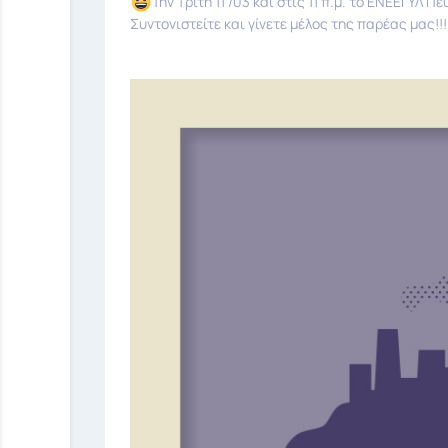
Την Τρίτη 11 /03 και στις 11 π.μ. το ΕΝΕΕΓΥ
Συντονιστείτε και γίνετε μέλος της παρέας μας!!!