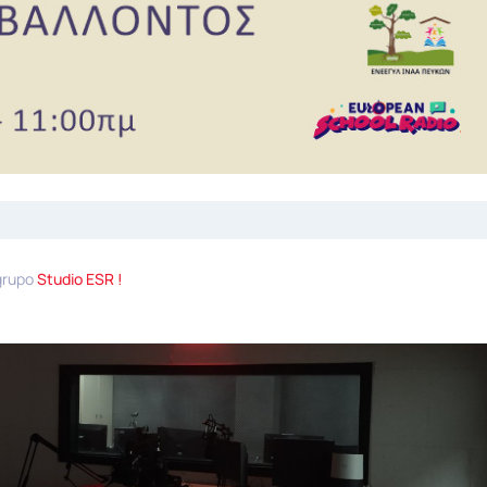
grupo
Studio ESR !