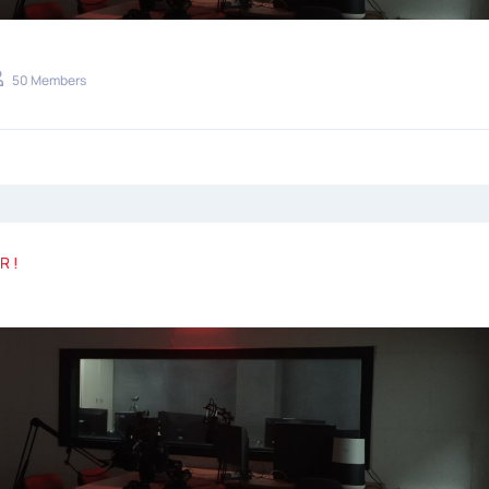
50 Members
R !