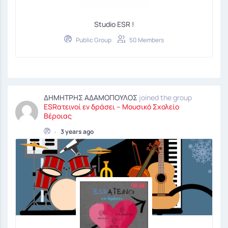
Studio ESR !
Public Group
50 Members
ΔΗΜΗΤΡΗΣ ΑΔΑΜΟΠΟΥΛΟΣ
joined the group
ESRατεινοί εν δράσει – Μουσικό Σχολείο
Βέροιας
•
3 years ago