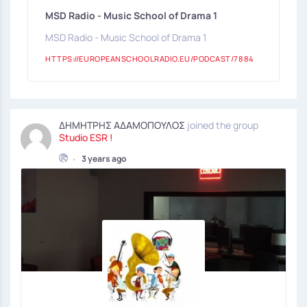
MSD Radio - Music School of Drama 1
MSD Radio - Music School of Drama 1
HTTPS://EUROPEANSCHOOLRADIO.EU/PODCAST/7884
ΔΗΜΗΤΡΗΣ ΑΔΑΜΟΠΟΥΛΟΣ
joined the group
Studio ESR !
•
3 years ago