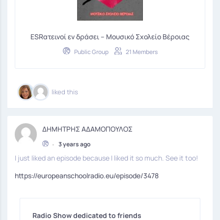
ESRατεινοί εν δράσει – Μουσικό Σχολείο Βέροιας
Public Group
21 Members
liked this
ΔΗΜΗΤΡΗΣ ΑΔΑΜΟΠΟΥΛΟΣ
•
3 years ago
I just liked an episode because I liked it so much. See it too!
https://europeanschoolradio.eu/episode/3478
Radio Show dedicated to friends