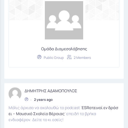
Ομάδα Διαμεσολάβησης
Public Group
2 Members
ΔΗΜΗΤΡΗΣ ΑΔΑΜΟΠΟΥΛΟΣ
•
2 years ago
Μόλις άρχισα να ακολουθώ το podcast ‘
ESRατεινοί εν δράσ
ει – Μουσικό Σχολείο Βέροιας
‘ επειδή το βρήκα
ενδιαφέρον. Δείτε το κι εσείς!