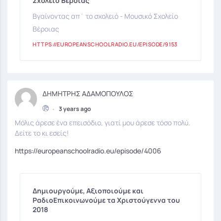
Σχολείο Βέροιας
Βγαίνοντας απ΄ το σχολειό - Μουσικό Σχολείο
Βέροιας
HTTPS://EUROPEANSCHOOLRADIO.EU/EPISODE/9153
ΔΗΜΗΤΡΗΣ ΑΔΑΜΟΠΟΥΛΟΣ
•
3 years ago
Μόλις άρεσε ένα επεισόδιο, γιατί μου άρεσε τόσο πολύ.
Δείτε το κι εσείς!
https://europeanschoolradio.eu/episode/4006
Δημιουργούμε, Αξιοποιούμε και
ΡαδιοΕπικοινωνούμε τα Χριστούγεννα του
2018