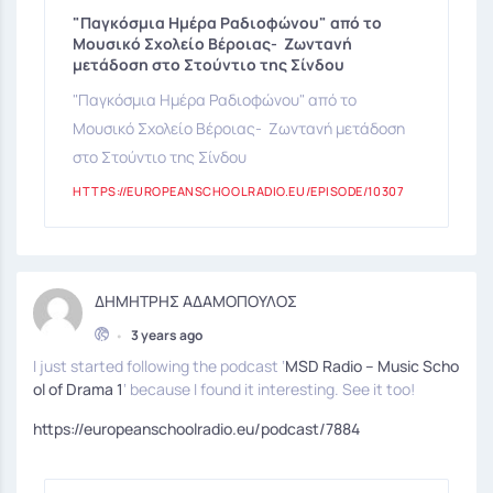
"Παγκόσμια Ημέρα Ραδιοφώνου" από το
Μουσικό Σχολείο Βέροιας- Ζωντανή
μετάδοση στο Στούντιο της Σίνδου
"Παγκόσμια Ημέρα Ραδιοφώνου" από το
Μουσικό Σχολείο Βέροιας- Ζωντανή μετάδοση
στο Στούντιο της Σίνδου
HTTPS://EUROPEANSCHOOLRADIO.EU/EPISODE/10307
ΔΗΜΗΤΡΗΣ ΑΔΑΜΟΠΟΥΛΟΣ
•
3 years ago
I just started following the podcast ‘
MSD Radio – Music Scho
ol of Drama 1
‘ because I found it interesting. See it too!
https://europeanschoolradio.eu/podcast/7884