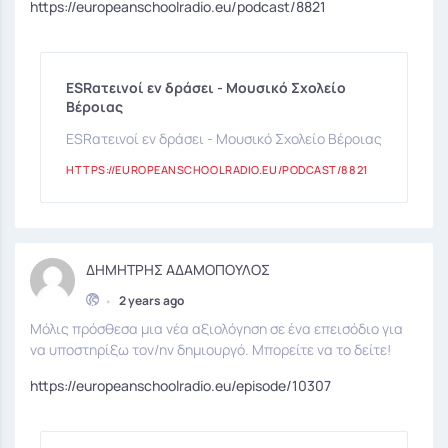
https://europeanschoolradio.eu/podcast/8821
ESRατεινοί εν δράσει - Μουσικό Σχολείο
Βέροιας
ESRατεινοί εν δράσει - Μουσικό Σχολείο Βέροιας
HTTPS://EUROPEANSCHOOLRADIO.EU/PODCAST/8821
ΔΗΜΗΤΡΗΣ ΑΔΑΜΟΠΟΥΛΟΣ
•
2 years ago
Μόλις πρόσθεσα μια νέα αξιολόγηση σε ένα επεισόδιο για
να υποστηρίξω τον/ην δημιουργό. Μπορείτε να το δείτε!
https://europeanschoolradio.eu/episode/10307