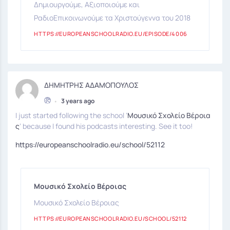
Δημιουργούμε, Αξιοποιούμε και
ΡαδιοΕπικοινωνούμε τα Χριστούγεννα του 2018
HTTPS://EUROPEANSCHOOLRADIO.EU/EPISODE/4006
ΔΗΜΗΤΡΗΣ ΑΔΑΜΟΠΟΥΛΟΣ
•
3 years ago
I just started following the school ‘
Μουσικό Σχολείο Βέροια
ς
‘ because I found his podcasts interesting. See it too!
https://europeanschoolradio.eu/school/52112
Μουσικό Σχολείο Βέροιας
Μουσικό Σχολείο Βέροιας
HTTPS://EUROPEANSCHOOLRADIO.EU/SCHOOL/52112