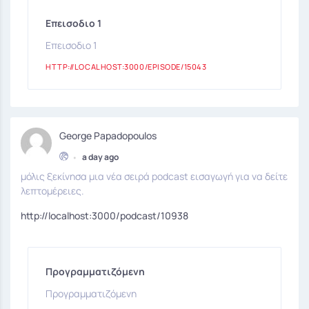
Επεισοδιο 1
Επεισοδιο 1
HTTP://LOCALHOST:3000/EPISODE/15043
George Papadopoulos
•
a day ago
μόλις ξεκίνησα μια νέα σειρά podcast εισαγωγή για να δείτε
λεπτομέρειες.
http://localhost:3000/podcast/10938
Προγραμματιζόμενη
Προγραμματιζόμενη