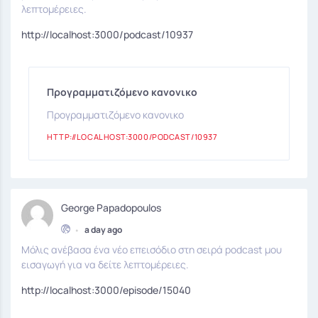
λεπτομέρειες.
http://localhost:3000/podcast/10937
Προγραμματιζόμενο κανονικο
Προγραμματιζόμενο κανονικο
HTTP://LOCALHOST:3000/PODCAST/10937
George Papadopoulos
•
a day ago
Μόλις ανέβασα ένα νέο επεισόδιο στη σειρά podcast μου
εισαγωγή για να δείτε λεπτομέρειες.
http://localhost:3000/episode/15040