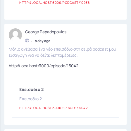
HTTP://LOCALHOST:3000/PODCAST/10938
George Papadopoulos
•
a day ago
Μόλις ανέβασα ένα νέο επεισόδιο στη σειρά podcast μου
εισαγωγή για να δείτε λεπτομέρειες.
http://localhost:3000/episode/15042
Επεισοδιο 2
Επεισοδιο 2
HTTP://LOCALHOST:3000/EPISODE/15042