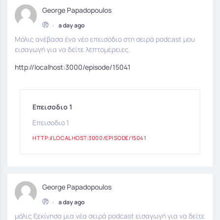
George Papadopoulos
•
a day ago
Μόλις ανέβασα ένα νέο επεισόδιο στη σειρά podcast μου
εισαγωγή για να δείτε λεπτομέρειες.
http://localhost:3000/episode/15041
Επεισοδιο 1
Επεισοδιο 1
HTTP://LOCALHOST:3000/EPISODE/15041
George Papadopoulos
•
a day ago
μόλις ξεκίνησα μια νέα σειρά podcast εισαγωγή για να δείτε