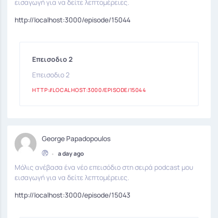
εισαγωγή για να δείτε λεπτομέρειες.
http://localhost:3000/episode/15044
Επεισοδιο 2
Επεισοδιο 2
HTTP://LOCALHOST:3000/EPISODE/15044
George Papadopoulos
•
a day ago
Μόλις ανέβασα ένα νέο επεισόδιο στη σειρά podcast μου
εισαγωγή για να δείτε λεπτομέρειες.
http://localhost:3000/episode/15043