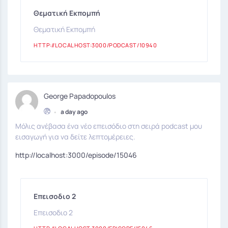
Θεματική Εκπομπή
Θεματική Εκπομπή
HTTP://LOCALHOST:3000/PODCAST/10940
George Papadopoulos
•
a day ago
Μόλις ανέβασα ένα νέο επεισόδιο στη σειρά podcast μου
εισαγωγή για να δείτε λεπτομέρειες.
http://localhost:3000/episode/15046
Επεισοδιο 2
Επεισοδιο 2