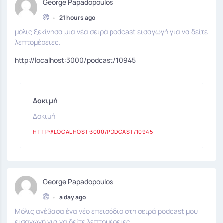
George Papadopoulos
•
21 hours ago
μόλις ξεκίνησα μια νέα σειρά podcast εισαγωγή για να δείτε
λεπτομέρειες.
http://localhost:3000/podcast/10945
Δοκιμή
Δοκιμή
HTTP://LOCALHOST:3000/PODCAST/10945
George Papadopoulos
•
a day ago
Μόλις ανέβασα ένα νέο επεισόδιο στη σειρά podcast μου
εισαγωγή για να δείτε λεπτομέρειες.