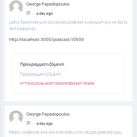
George Papadopoulos
•
a day ago
μόλις ξεκίνησα μια νέα σειρά podcast εισαγωγή για να δείτε
λεπτομέρειες.
http://localhost:3000/podcast/10939
Προγραμματιζόμενη
Προγραμματιζόμενη
HTTP://LOCALHOST:3000/PODCAST/10939
George Papadopoulos
•
a day ago
Μόλις ανέβασα ένα νέο επεισόδιο στη σειρά podcast μου