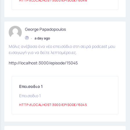
HTTP://LOCALHOST:3000/EPISODE/15046
George Papadopoulos
•
a day ago
Μόλις ανέβασα ένα νέο επεισόδιο στη σειρά podcast μου
εισαγωγή για να δείτε λεπτομέρειες.
http://localhost:3000/episode/15045
Επεισοδιο 1
Επεισοδιο 1
HTTP://LOCALHOST:3000/EPISODE/15045