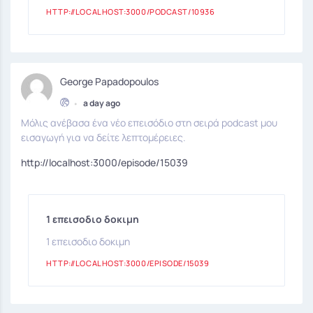
HTTP://LOCALHOST:3000/PODCAST/10936
George Papadopoulos
•
a day ago
Μόλις ανέβασα ένα νέο επεισόδιο στη σειρά podcast μου
εισαγωγή για να δείτε λεπτομέρειες.
http://localhost:3000/episode/15039
1 επεισοδιο δοκιμη
1 επεισοδιο δοκιμη
HTTP://LOCALHOST:3000/EPISODE/15039