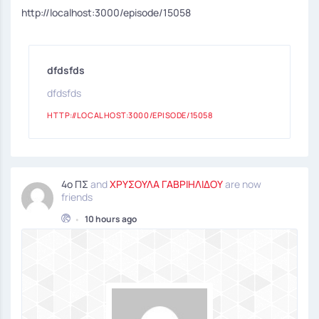
http://localhost:3000/episode/15058
dfdsfds
dfdsfds
HTTP://LOCALHOST:3000/EPISODE/15058
4ο ΠΣ
and
ΧΡΥΣΟΥΛΑ ΓΑΒΡΙΗΛΙΔΟΥ
are now
friends
•
10 hours ago