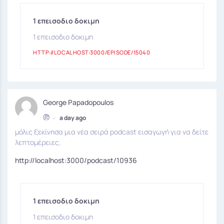
1 επεισοδιο δοκιμη
1 επεισοδιο δοκιμη
HTTP://LOCALHOST:3000/EPISODE/15040
George Papadopoulos
•
a day ago
μόλις ξεκίνησα μια νέα σειρά podcast εισαγωγή για να δείτε
λεπτομέρειες.
http://localhost:3000/podcast/10936
1 επεισοδιο δοκιμη
1 επεισοδιο δοκιμη