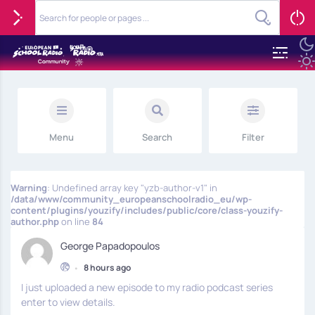
Menu
Search
Filter
Warning
: Undefined array key "yzb-author-v1" in
/data/www/community_europeanschoolradio_eu/wp-
content/plugins/youzify/includes/public/core/class-youzify-
author.php
on line
84
George Papadopoulos
•
8 hours ago
I just uploaded a new episode to my radio podcast series
enter to view details.