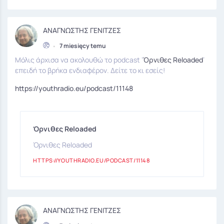
ΑΝΑΓΝΩΣΤΗΣ ΓΕΝΙΤΖΕΣ
•
7 miesięcy temu
Μόλις άρχισα να ακολουθώ το podcast ’
Όρνιθες Reloaded
’
επειδή το βρήκα ενδιαφέρον. Δείτε το κι εσείς!
https://youthradio.eu/podcast/11148
Όρνιθες Reloaded
Όρνιθες Reloaded
HTTPS://YOUTHRADIO.EU/PODCAST/11148
ΑΝΑΓΝΩΣΤΗΣ ΓΕΝΙΤΖΕΣ