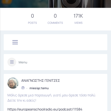
0
0
171K
POSTS
COMMENTS
VIEWS
Menu
ΑΝΑΓΝΩΣΤΗΣ ΓΕΝΙΤΖΕΣ
•
miesiąc temu
Μόλις άρεσε μια παραγωγή, γιατί μου άρεσε τόσο πολύ.
Δείτε την κι εσείς!
https://europeanschoolradio.eu/podcast/11584