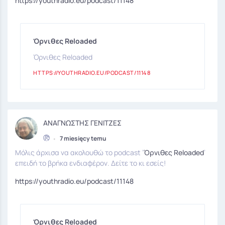
https://youthradio.eu/podcast/11148
Όρνιθες Reloaded
Όρνιθες Reloaded
HTTPS://YOUTHRADIO.EU/PODCAST/11148
ΑΝΑΓΝΩΣΤΗΣ ΓΕΝΙΤΖΕΣ
•
7 miesięcy temu
Μόλις άρχισα να ακολουθώ το podcast ’
Όρνιθες Reloaded
’
επειδή το βρήκα ενδιαφέρον. Δείτε το κι εσείς!
https://youthradio.eu/podcast/11148
Όρνιθες Reloaded