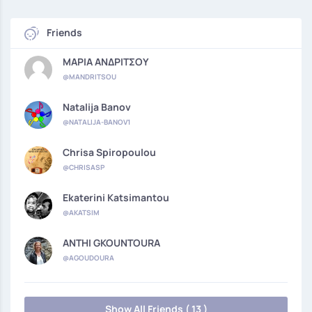
Friends
ΜΑΡΙΑ ΑΝΔΡΙΤΣΟΥ
@MANDRITSOU
Natalija Banov
@NATALIJA-BANOV1
Chrisa Spiropoulou
@CHRISASP
Ekaterini Katsimantou
@AKATSIM
ANTHI GKOUNTOURA
@AGOUDOURA
Show All Friends ( 13 )