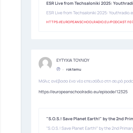
ESR Live from Techsaloniki 2025: Youthrad
ESR Live from Techsaloniki 2025: Youthradio.
HTTPS://EUROPEANSCHOOLRADIO.EU/PODCAST/10
ΕΥΤΥΧΙΑ ΤΟΥΛΙΟΥ
•
rok temu
Μόλις ανέβασα ένα νέο επεισόδιο στη σειρά podc
https://europeanschoolradio.eu/episode/12325
"S.O.S.! Save Planet Earth!" by the 2nd Pr
"S.O.S.! Save Planet Earth!" by the 2nd Primar