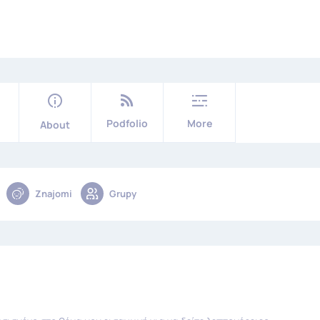
Podfolio
More
About
Znajomi
Grupy