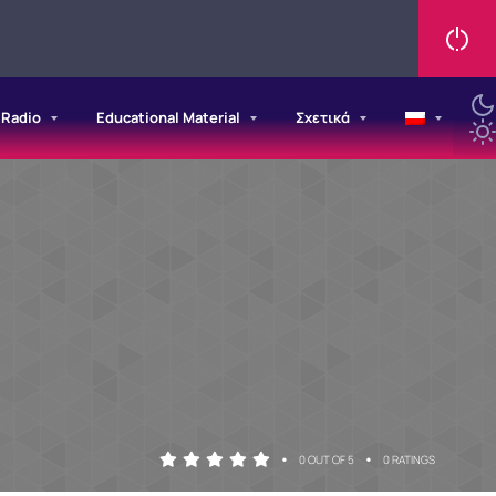
/Radio
Educational Material
Σχετικά
•
•
0 OUT OF 5
0 RATINGS