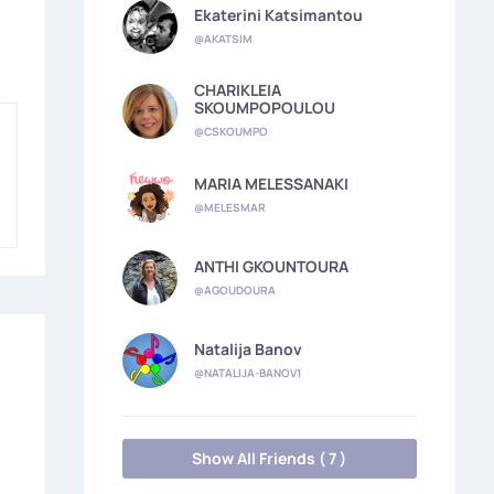
Ekaterini Katsimantou
@AKATSIM
CHARIKLEIA
SKOUMPOPOULOU
@CSKOUMPO
MARIA MELESSANAKI
@MELESMAR
ANTHI GKOUNTOURA
@AGOUDOURA
Natalija Banov
@NATALIJA-BANOV1
Show All Friends ( 7 )