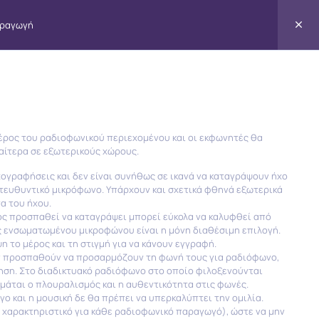
αραγωγή
/Radio
Educational Material
Σχετικά
έρος του ραδιοφωνικού περιεχομένου και οι εκφωνητές θα
αίτερα σε εξωτερικούς χώρους.
γραφήσεις και δεν είναι συνήθως σε ικανά να καταγράψουν ήχο
ατευθυντικό μικρόφωνο. Υπάρχουν και σχετικά φθηνά εξωτερικά
ς για
α του ήχου.
ς προσπαθεί να καταγράψει μπορεί εύκολα να καλυφθεί από
ός ενσωματωμένου μικροφώνου είναι η μόνη διαθέσιμη επιλογή.
αραγωγή
 το μέρος και τη στιγμή για να κάνουν εγγραφή.
ην προσπαθούν να προσαρμόζουν τη φωνή τους για ραδιόφωνο,
ηση. Στο διαδικτυακό ραδιόφωνο στο οποίο φιλοξενούνται
ται ο πλουραλισμός και η αυθεντικότητα στις φωνές.
ο και η μουσική δε θα πρέπει να υπερκαλύπτει την ομιλία.
 χαρακτηριστικό για κάθε ραδιοφωνικό παραγωγό), ώστε να μην