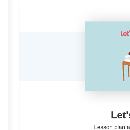
he European School Radio and Podcasting Community for Active Citizensh
The European Commission's support for the production of this publication does not const
endorsement of the contents, which reflect the views only of the authors, and the Com
cannot be held responsible for any use which may be made of the information contained 
This work is licensed under a
Creative Commons Attribution-NonCommercial 4.0 International Li