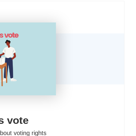
ip Education.
itute an
mission
therein.
cense