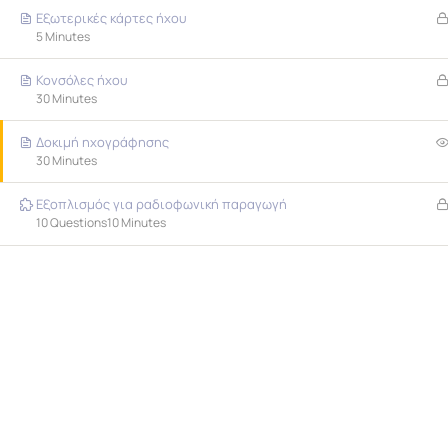
Εξωτερικές κάρτες ήχου
5 Minutes
Κονσόλες ήχου
30 Minutes
Δοκιμή ηχογράφησης
Strona główna
Educational Modules
30 Minutes
Εξοπλισμός για ραδιοφωνική παραγωγή
10 Questions
10 Minutes
The new informa