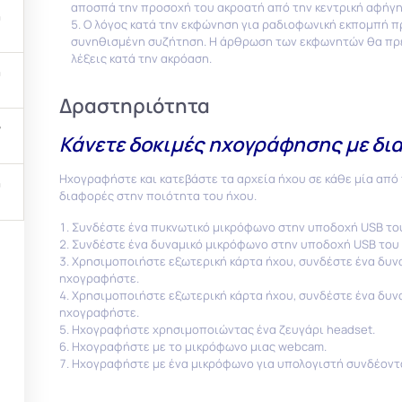
αποσπά την προσοχή του ακροατή από την κεντρική αφήγη
Ο λόγος κατά την εκφώνηση για ραδιοφωνική εκπομπή πρέ
συνηθισμένη συζήτηση. Η άρθρωση των εκφωνητών θα πρέπε
λέξεις κατά την ακρόαση.
Δραστηριότητα
Κάνετε δοκιμές ηχογράφησης με δι
Ηχογραφήστε και κατεβάστε τα αρχεία ήχου σε κάθε μία από
διαφορές στην ποιότητα του ήχου.
Συνδέστε ένα πυκνωτικό μικρόφωνο στην υποδοχή USB του
Συνδέστε ένα δυναμικό μικρόφωνο στην υποδοχή USB του 
Χρησιμοποιήστε εξωτερική κάρτα ήχου, συνδέστε ένα δυν
tion system of European School Radio has been developed in the fra
ηχογραφήστε.
Χρησιμοποιήστε εξωτερική κάρτα ήχου, συνδέστε ένα δυν
ηχογραφήστε.
Ηχογραφήστε χρησιμοποιώντας ένα ζευγάρι headset.
Ηχογραφήστε με το μικρόφωνο μιας webcam.
Ηχογραφήστε με ένα μικρόφωνο για υπολογιστή συνδέοντ