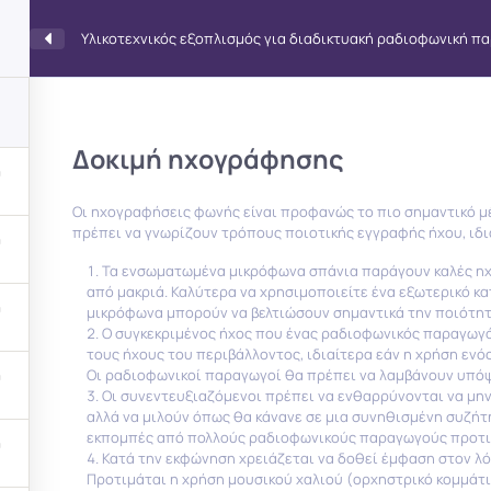
Υλικοτεχνικός εξοπλισμός για διαδικτυακή ραδιοφωνική π
Home
Community
News
Podcast
Δοκιμή ηχογράφησης
Οι ηχογραφήσεις φωνής είναι προφανώς το πιο σημαντικό μ
πρέπει να γνωρίζουν τρόπους ποιοτικής εγγραφής ήχου, ιδι
Τα ενσωματωμένα μικρόφωνα σπάνια παράγουν καλές ηχο
από μακριά. Καλύτερα να χρησιμοποιείτε ένα εξωτερικό κ
Υλικοτεχνικός εξοπλισμό
μικρόφωνα μπορούν να βελτιώσουν σημαντικά την ποιότητ
Ο συγκεκριμένος ήχος που ένας ραδιοφωνικός παραγωγό
τους ήχους του περιβάλλοντος, ιδιαίτερα εάν η χρήση εν
δικτυακή ραδιοφωνική π
Οι ραδιοφωνικοί παραγωγοί θα πρέπει να λαμβάνουν υπόψη
Οι συνεντευξιαζόμενοι πρέπει να ενθαρρύνονται να μ
αλλά να μιλούν όπως θα κάνανε σε μια συνηθισμένη συζήτ
εκπομπές από πολλούς ραδιοφωνικούς παραγωγούς προτιμά
Home
Κατά την εκφώνηση χρειάζεται να δοθεί έμφαση στον λόγ
Προτιμάται η χρήση μουσικού χαλιού (ορχηστρικό κομμάτι