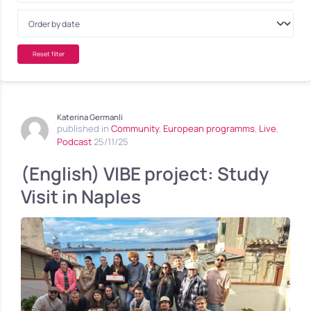
Reset filter
Katerina Germanli
published in
Community
,
European programms
,
Live
,
Podcast
25/11/25
(English) VIBE project: Study
Visit in Naples