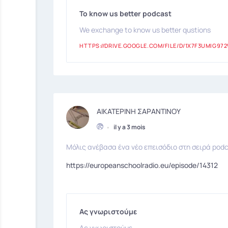
To know us better podcast
We exchange to know us better qustions
HTTPS://DRIVE.GOOGLE.COM/FILE/D/1X7F3UMIG
ΑΙΚΑΤΕΡΙΝΗ ΣΑΡΑΝΤΙΝΟΥ
•
il y a 3 mois
Μόλις ανέβασα ένα νέο επεισόδιο στη σειρά podc
https://europeanschoolradio.eu/episode/14312
Ας γνωριστούμε
Ας γνωριστούμε