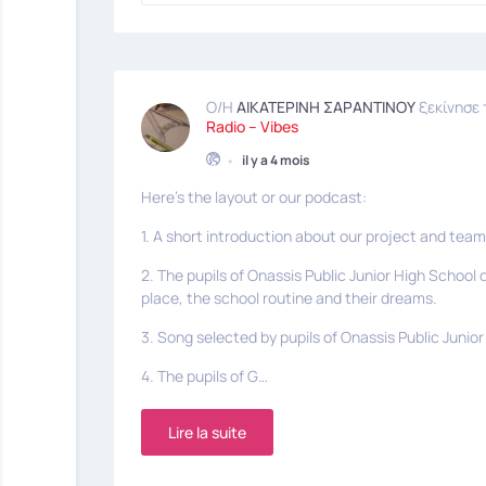
Ο/Η
ΑΙΚΑΤΕΡΙΝΗ ΣΑΡΑΝΤΙΝΟΥ
ξεκίνησε
Radio – Vibes
•
il y a 4 mois
Here’s the layout or our podcast:
1. A short introduction about our project and team
2. The pupils of Onassis Public Junior High Schoo
place, the school routine and their dreams.
3. Song selected by pupils of Onassis Public Junior
4. The pupils of G…
Lire la suite