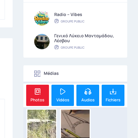
Radio – Vibes
GROUPE PUBLIC
Γενικό Λύκειο Μανταμάδου,
Λέσβου
GROUPE PUBLIC
Médias
Photos
Vidéos
Audios
Fichiers