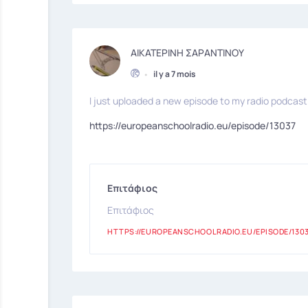
ΑΙΚΑΤΕΡΙΝΗ ΣΑΡΑΝΤΙΝΟΥ
•
il y a 7 mois
I just uploaded a new episode to my radio podcast 
https://europeanschoolradio.eu/episode/13037
Επιτάφιος
Επιτάφιος
HTTPS://EUROPEANSCHOOLRADIO.EU/EPISODE/130