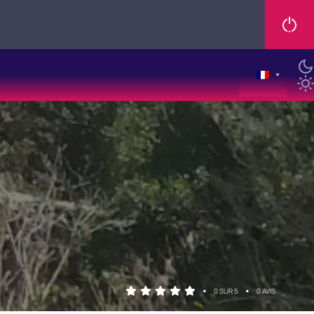
•
•
0 SUR 5
0 AVIS