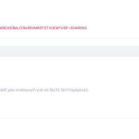
972W5CKS3MLCI94R3VMR0TET/VIEW?USP=SHARING
ast μου εισαγωγή για να δείτε λεπτομέρειες.