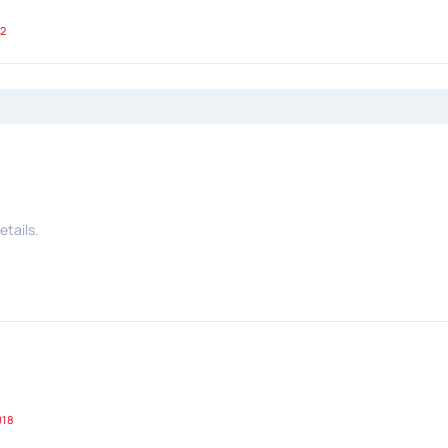
2
etails.
018