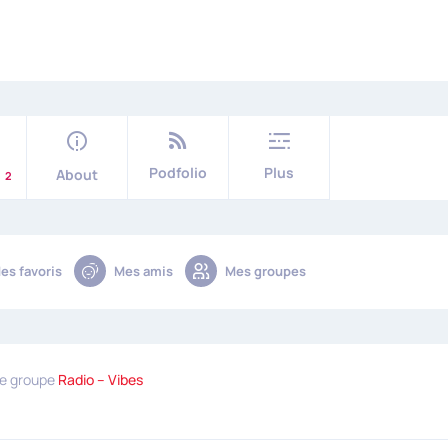
Podfolio
Plus
s
About
2
es favoris
Mes amis
Mes groupes
le groupe
Radio – Vibes