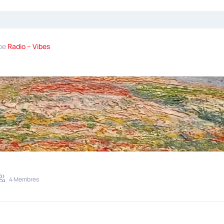
upe
Radio – Vibes
4 Membres