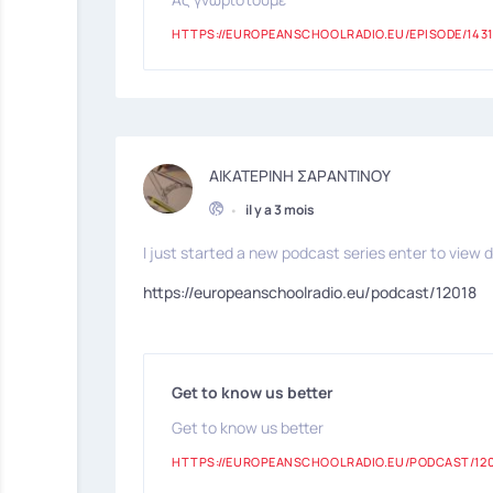
HTTPS://EUROPEANSCHOOLRADIO.EU/EPISODE/1431
ΑΙΚΑΤΕΡΙΝΗ ΣΑΡΑΝΤΙΝΟΥ
•
il y a 3 mois
I just started a new podcast series enter to view d
https://europeanschoolradio.eu/podcast/12018
Get to know us better
Get to know us better
HTTPS://EUROPEANSCHOOLRADIO.EU/PODCAST/12