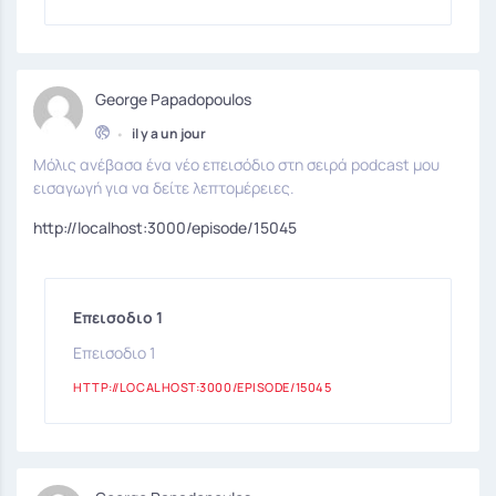
George Papadopoulos
•
il y a un jour
Μόλις ανέβασα ένα νέο επεισόδιο στη σειρά podcast μου
εισαγωγή για να δείτε λεπτομέρειες.
http://localhost:3000/episode/15045
Επεισοδιο 1
Επεισοδιο 1
HTTP://LOCALHOST:3000/EPISODE/15045