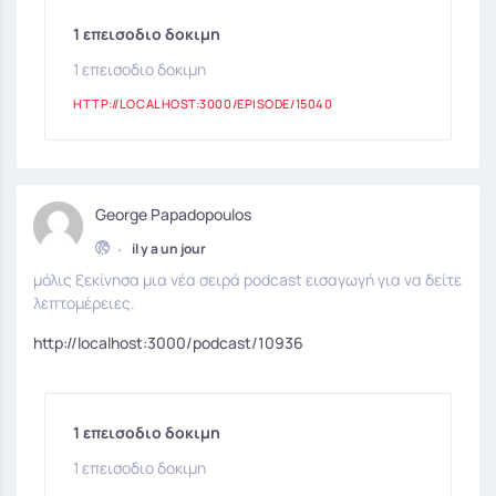
1 επεισοδιο δοκιμη
1 επεισοδιο δοκιμη
HTTP://LOCALHOST:3000/EPISODE/15040
George Papadopoulos
•
il y a un jour
μόλις ξεκίνησα μια νέα σειρά podcast εισαγωγή για να δείτε
λεπτομέρειες.
http://localhost:3000/podcast/10936
1 επεισοδιο δοκιμη
1 επεισοδιο δοκιμη