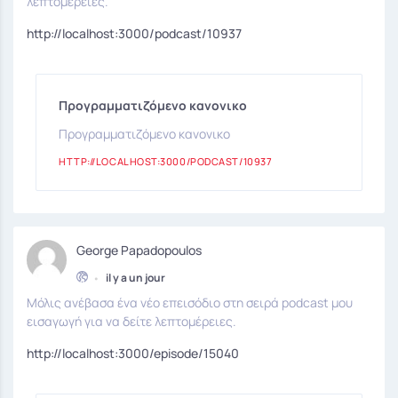
λεπτομέρειες.
http://localhost:3000/podcast/10937
Προγραμματιζόμενο κανονικο
Προγραμματιζόμενο κανονικο
HTTP://LOCALHOST:3000/PODCAST/10937
George Papadopoulos
•
il y a un jour
Μόλις ανέβασα ένα νέο επεισόδιο στη σειρά podcast μου
εισαγωγή για να δείτε λεπτομέρειες.
http://localhost:3000/episode/15040