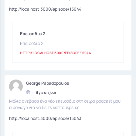
http://localhost:3000/episode/15044
Επεισοδιο 2
Επεισοδιο 2
HTTP://LOCALHOST:3000/EPISODE/15044
George Papadopoulos
•
il y a un jour
Μόλις ανέβασα ένα νέο επεισόδιο στη σειρά podcast μου
εισαγωγή για να δείτε λεπτομέρειες.
http://localhost:3000/episode/15043