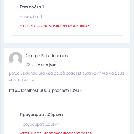
Επεισοδιο 1
Επεισοδιο 1
HTTP://LOCALHOST:3000/EPISODE/15043
George Papadopoulos
•
il y a un jour
μόλις ξεκίνησα μια νέα σειρά podcast εισαγωγή για να δείτε
λεπτομέρειες.
http://localhost:3000/podcast/10938
Προγραμματιζόμενη
Προγραμματιζόμενη
HTTP://LOCALHOST:3000/PODCAST/10938