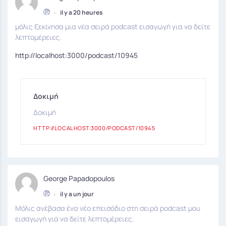
•
il y a 20 heures
μόλις ξεκίνησα μια νέα σειρά podcast εισαγωγή για να δείτε
λεπτομέρειες.
http://localhost:3000/podcast/10945
Δοκιμή
Δοκιμή
HTTP://LOCALHOST:3000/PODCAST/10945
George Papadopoulos
•
il y a un jour
Μόλις ανέβασα ένα νέο επεισόδιο στη σειρά podcast μου
εισαγωγή για να δείτε λεπτομέρειες.