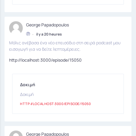
George Papadopoulos
•
il y a 20 heures
Μόλις ανέβασα ένα νέο επεισόδιο στη σειρά podcast μου
εισαγωγή για να δείτε λεπτομέρειες.
http://localhost:3000/episode/15050
Δοκιμή
Δοκιμή
HTTP://LOCALHOST:3000/EPISODE/15050
George Papadopoulos