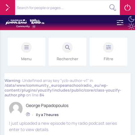
Menu
Rechercher
Filtre
Warning
: Undefined array key "yzb-author-v1" in
/data/www/community_europeanschoolradio_eu/wp-
content/plugins/youzify/includes/public/core/class-youzify-
author.php
on line
84
George Papadopoulos
•
il y a 7 heures
I just uploaded a new episode to my radio podcast series
enter to view details.