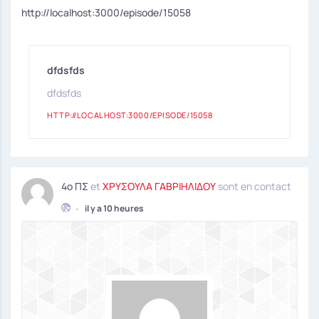
http://localhost:3000/episode/15058
dfdsfds
dfdsfds
HTTP://LOCALHOST:3000/EPISODE/15058
4ο ΠΣ
et
ΧΡΥΣΟΥΛΑ ΓΑΒΡΙΗΛΙΔΟΥ
sont en contact
•
il y a 10 heures