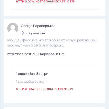
HTTP://LOCALHOST:3000/PODCAST/10936
George Papadopoulos
•
il y a un jour
Μόλις ανέβασα ένα νέο επεισόδιο στη σειρά podcast μου
εισαγωγή για να δείτε λεπτομέρειες.
http://localhost:3000/episode/15039
1 επεισοδιο δοκιμη
1 επεισοδιο δοκιμη
HTTP://LOCALHOST:3000/EPISODE/15039