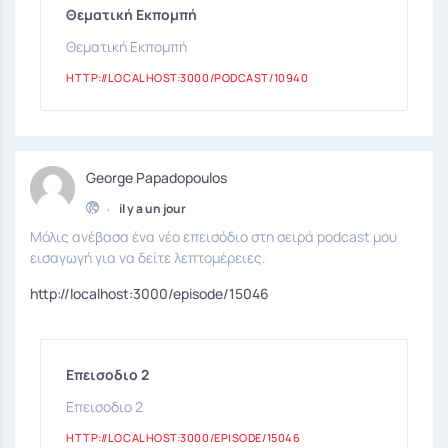
Θεματική Εκπομπή
Θεματική Εκπομπή
HTTP://LOCALHOST:3000/PODCAST/10940
George Papadopoulos
•
il y a un jour
Μόλις ανέβασα ένα νέο επεισόδιο στη σειρά podcast μου
εισαγωγή για να δείτε λεπτομέρειες.
http://localhost:3000/episode/15046
Επεισοδιο 2
Επεισοδιο 2
HTTP://LOCALHOST:3000/EPISODE/15046