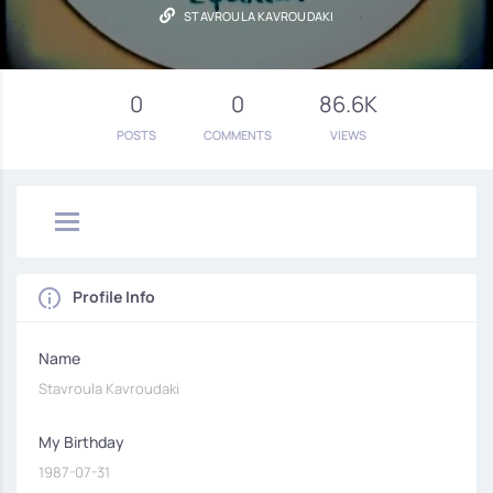
STAVROULA KAVROUDAKI
0
0
86.6K
POSTS
COMMENTS
VIEWS
Profile Info
Name
Stavroula Kavroudaki
My Birthday
1987-07-31