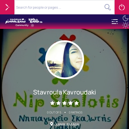
Stavroula Kavroudaki
•
0 OUT OF 5
0 RATINGS
ΧΑΝΙΆ, ΕΛΛΆΔΑ