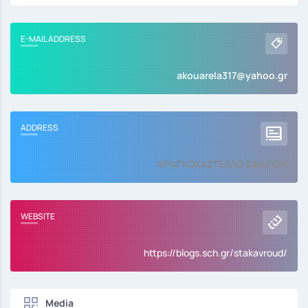
E-MAIL ADDRESS
akouarela317@yahoo.gr
ADDRESS
ΦΡΑΓΚΟΚΑΣΤΕΛΛΟ ΣΦΑΚΙΩΝ
WEBSITE
https://blogs.sch.gr/stakavroud/
Media