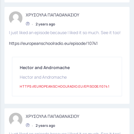
ΧΡΥΣΟΥΛΑ ΠΑΠΑΘΑΝΑΣΙΟΥ
•
2 years ago
I just liked an episode because I liked it so much. See it too!
https://europeanschoolradio.eu/episode/10741
Hector and Andromache
Hector and Andromache
HTTPS://EUROPEANSCHOOLRADIO.EU/EPISODE/10741
ΧΡΥΣΟΥΛΑ ΠΑΠΑΘΑΝΑΣΙΟΥ
•
2 years ago
I just liked an episode because I liked it so much. See it too!