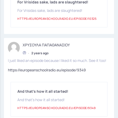
For Vrisidas sake, lads are slaughtered!
For Vrisidas sake, lads are slaughtered!
HTTPS://EUROPEANSCHOOLRADIO.EU/EPISODE/10325
ΧΡΥΣΟΥΛΑ ΠΑΠΑΘΑΝΑΣΙΟΥ
•
2 years ago
I just liked an episode because I liked it so much. See it too!
https://europeanschoolradio.eu/episode/9349
And that's how it all started!
And that's how it all started!
HTTPS://EUROPEANSCHOOLRADIO.EU/EPISODE/9349